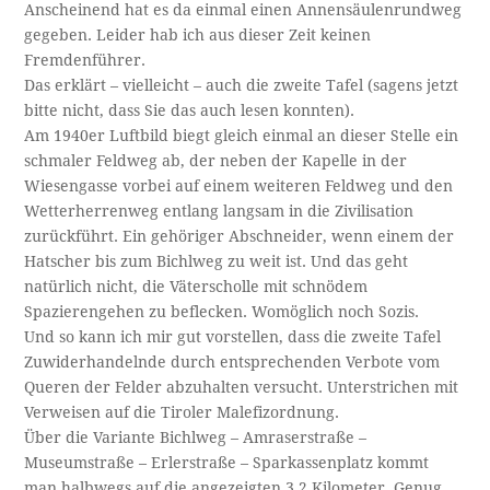
Anscheinend hat es da einmal einen Annensäulenrundweg
gegeben. Leider hab ich aus dieser Zeit keinen
Fremdenführer.
Das erklärt – vielleicht – auch die zweite Tafel (sagens jetzt
bitte nicht, dass Sie das auch lesen konnten).
Am 1940er Luftbild biegt gleich einmal an dieser Stelle ein
schmaler Feldweg ab, der neben der Kapelle in der
Wiesengasse vorbei auf einem weiteren Feldweg und den
Wetterherrenweg entlang langsam in die Zivilisation
zurückführt. Ein gehöriger Abschneider, wenn einem der
Hatscher bis zum Bichlweg zu weit ist. Und das geht
natürlich nicht, die Väterscholle mit schnödem
Spazierengehen zu beflecken. Womöglich noch Sozis.
Und so kann ich mir gut vorstellen, dass die zweite Tafel
Zuwiderhandelnde durch entsprechenden Verbote vom
Queren der Felder abzuhalten versucht. Unterstrichen mit
Verweisen auf die Tiroler Malefizordnung.
Über die Variante Bichlweg – Amraserstraße –
Museumstraße – Erlerstraße – Sparkassenplatz kommt
man halbwegs auf die angezeigten 3,2 Kilometer. Genug