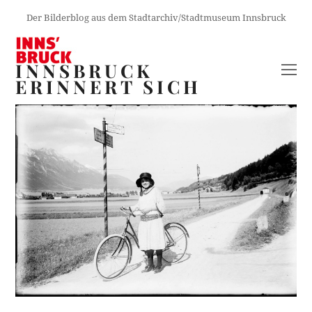
Der Bilderblog aus dem Stadtarchiv/Stadtmuseum Innsbruck
INNSBRUCK
O
ERINNERT SICH
M
M