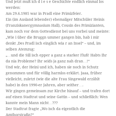
Und jetzt muß ich d i e s e Geschichte endlich einmal los
werden:
Am 29.6.1985 war in Pradl eine Primizfeier.
Ein (im Ausland lebender) ehemaliger Mitschüler Heinis
(Franziskanergymnasium Hall), Cousin des Primizianten,
kam noch vor dem Gottesdienst bei uns vorbei und meinte:
„Wie i über die Bruggn ummer gangen bin, hab i mir
denkt ‚Des Pradl isch einglich wia r an Insel“ – und, im
selben Atemzug:
„…und die Sill isch epper a ganz a starker Fluß! Habts Ihr
da nia Probleme? Ihr seids ja ganz nah dran…!“
Und wir, der Heini und ich, haben sie noch in Schutz
genommen und für völlig harmlos erklärt. Jaaa, früher
vielleicht, zuletzt (wie die alte Frau Singewald erzählt
habe) in den 1990-er Jahren, aber seither….
Wir gingen gemeinsam zur Kirche hinauf – und trafen dort
auf einen Stadtrat und seine Gattin – und schließlich: Wen
kannte mein Mann nicht…???
Der Stadtrat fragte „Wo isch da eigentlich die
Amthorstraßn?“