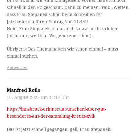
Um ¾ 12 sind wir zum Mittagessen, vorher habe ich noch
schnell in den PC geschaut. Dann zu meiner Frau: „Wetten,
dass Frau Stepanek schon beim Schreiben ist“
Jetzt sehe ich Ihren Eintrag von 11:45!!
Nein, Frau Stepanek, ich brauch so was nicht erleben
(nicht nur, weil ich „Vorgeborener“ bin!).
Übrigens: Das Thema hatten wir schon einmal – muss
einmal suchen.
Antworten
Manfred Roilo
10. August 2025 um 14:14 Uhr
https://innsbruck-erinnert.at/unscharf-aber-gut-
besonderes-aus-der-sammlung-kreutz-xvii/
Das ist jetzt schnell gegangen, gell, Frau Stepanek.