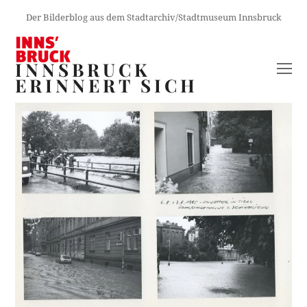
Der Bilderblog aus dem Stadtarchiv/Stadtmuseum Innsbruck
INNSBRUCK
O
ERINNERT SICH
M
M