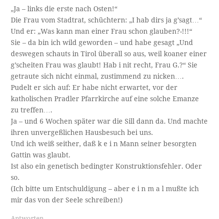
„Ja – links die erste nach Osten!“
Die Frau vom Stadtrat, schüchtern: „I hab dirs ja g’sagt…“
Und er: „Was kann man einer Frau schon glauben?-!!!“
Sie – da bin ich wild geworden – und habe gesagt „Und
deswegen schauts in Tirol überall so aus, weil koaner einer
g’scheiten Frau was glaubt! Hab i nit recht, Frau G.?“ Sie
getraute sich nicht einmal, zustimmend zu nicken….
Pudelt er sich auf: Er habe nicht erwartet, vor der
katholischen Pradler Pfarrkirche auf eine solche Emanze
zu treffen….
Ja – und 6 Wochen später war die Sill dann da. Und machte
ihren unvergeßlichen Hausbesuch bei uns.
Und ich weiß seither, daß k e i n Mann seiner besorgten
Gattin was glaubt.
Ist also ein genetisch bedingter Konstruktionsfehler. Oder
so.
(Ich bitte um Entschuldigung – aber e i n m a l mußte ich
mir das von der Seele schreiben!)
Antworten