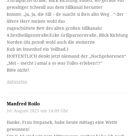
3.Grillparzerstraße, Blick Richtung Süden, wo gerade ein
gewaltiger Schwall aus dem Sillkanal herunter
kommt. „Ja, ja, die Sill – de suacht si ihrn altn Weg…“ der
ältere Herr meinte wohl das
zugeschüttete Bett des alten großen Sillkanals!
4.Dreiheiligenstraße/Ecke Grillparzerstraße, Blick Richtung
Norden (da genoß wohl auch die steinerne
Kuh im Innenhof ein Vollbad.)
HOFFENTLICH denkt jetzt niemand der „Nachgeborenen“
„Mei – mecht i amal a so was Tolles erleben!!!“
Bitte nicht!
Antworten
Manfred Roilo
10. August 2025 um 14:09 Uhr
Danke, Frau Stepanek, habe heute mittags eine Wette
gewonnen!