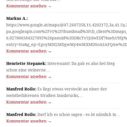
Kommentar ansehen →
Markus A.:
https://www.google.at/maps/@47.2607358,11.4202172,3a,41.5y
pa.googleapis.com%2Fv1%2Fthumbnail%3Fcb_client%3Dmap
6.027806584327095%26panoid%3DDRcYv5JsIwEDf78aeh19Fg%
entry=ttu&g_ep=EgoyMDI2MDgwMy4wIKXMDSoASAFQAw%3
Kommentar ansehen →
Henriette Stepanek:
Interessant! Da gab es also bei Steg
schon eine steinerne…
Kommentar ansehen →
Manfred Roilo:
Es liegt etwas versteckt an einer der
meistbefahrenen Straßen Innsbrucks,…
Kommentar ansehen →
Manfred Roilo:
Darf ich es schon sagen - es ist nämlich in…
Kommentar ansehen →