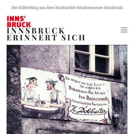
Der Bilderblog aus dem Stadtarchiv/Stadtmuseum Innsbruck
INNSBRUCK
O
ERINNERT SICH
M
M