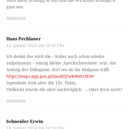
Doch doch, schaugg so aus und die Wirschtln schaugn a
guat aus.
Antworten
Hans Pechlaner
13. Januar 2024 um 18:32 Uhr
Ich denke das wird die – leider auch schon wieder
aufgelassene – winzig kleine ‚Speckschwemme‘ sein. Am
Anfang der Stiftsgasse, dort wo sie die Hofgasse trifft.
https://maps.app.goo.gl/QaaM2Fwk9kiSz3K96
Irgendwie fehlt aber die Tür. Hmm.
Vielleicht wurde die aber nachträglich….. Oder doch nicht?
Antworten
Schneider Erwin
14. Januar 2024 um 10:20 Uhr