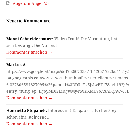
Auge um Auge (V.)
Neueste Kommentare
Manni Schneiderbauer:
VIelen Dank! Die Vermutung hat
sich bestätigt. Die Null auf…
Kommentar ansehen →
Markus A.:
https://www.google.at/maps/@47.2607358,11.4202172,3a,41.5y
pa.googleapis.com%2Fv1%2Fthumbnail%3Fcb_client%3Dmap
6.027806584327095%26panoid%3DDRcYv5JsIwEDf78aeh19Fg%
entry=ttu&g_ep=EgoyMDI2MDgwMy4wIKXMDSoASAFQAw%3
Kommentar ansehen →
Henriette Stepanek:
Interessant! Da gab es also bei Steg
schon eine steinerne…
Kommentar ansehen →