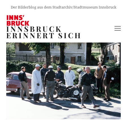
Der Bilderblog aus dem Stadtarchiv/Stadtmuseum Innsbruck
INNSBRUCK
O
ERINNERT SICH
M
M