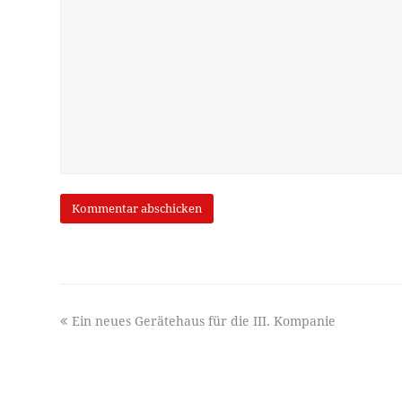
previous
Ein neues Gerätehaus für die III. Kompanie
post: