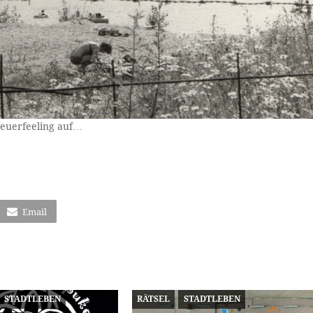
teuerfeeling auf…
Email
STADTLEBEN
RÄTSEL
STADTLEBEN