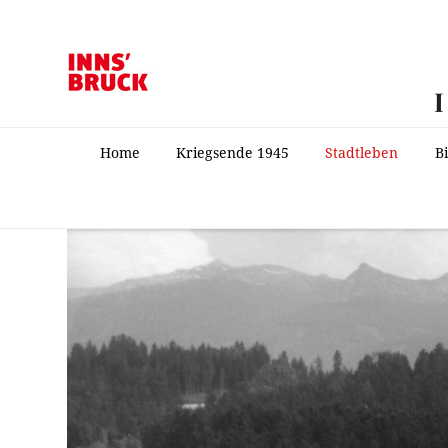
Home
Kriegsende 1945
Stadtleben
B