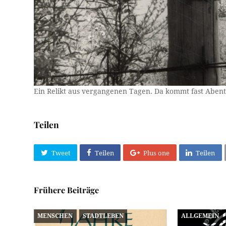
Ein Relikt aus vergangenen Tagen. Da kommt fast Aben
Teilen
Tweet
Teilen
Plus one
Teilen
Frühere Beiträge
MENSCHEN
STADTLEBEN
ALLGEMEIN