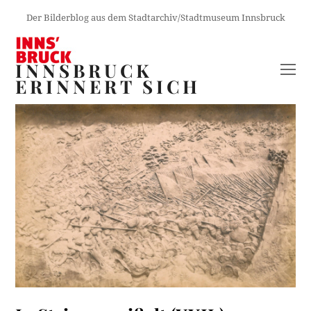
Der Bilderblog aus dem Stadtarchiv/Stadtmuseum Innsbruck
INNSBRUCK
O
ERINNERT SICH
M
M