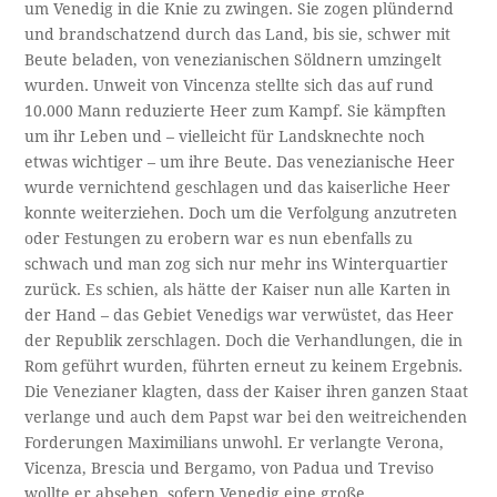
um Venedig in die Knie zu zwingen. Sie zogen plündernd
und brandschatzend durch das Land, bis sie, schwer mit
Beute beladen, von venezianischen Söldnern umzingelt
wurden. Unweit von Vincenza stellte sich das auf rund
10.000 Mann reduzierte Heer zum Kampf. Sie kämpften
um ihr Leben und – vielleicht für Landsknechte noch
etwas wichtiger – um ihre Beute. Das venezianische Heer
wurde vernichtend geschlagen und das kaiserliche Heer
konnte weiterziehen. Doch um die Verfolgung anzutreten
oder Festungen zu erobern war es nun ebenfalls zu
schwach und man zog sich nur mehr ins Winterquartier
zurück. Es schien, als hätte der Kaiser nun alle Karten in
der Hand – das Gebiet Venedigs war verwüstet, das Heer
der Republik zerschlagen. Doch die Verhandlungen, die in
Rom geführt wurden, führten erneut zu keinem Ergebnis.
Die Venezianer klagten, dass der Kaiser ihren ganzen Staat
verlange und auch dem Papst war bei den weitreichenden
Forderungen Maximilians unwohl. Er verlangte Verona,
Vicenza, Brescia und Bergamo, von Padua und Treviso
wollte er absehen, sofern Venedig eine große