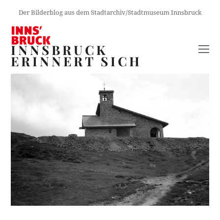
Der Bilderblog aus dem Stadtarchiv/Stadtmuseum Innsbruck
INNSBRUCK
O
ERINNERT SICH
M
M