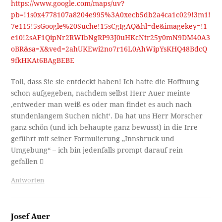
https://www.google.com/maps/uv?
pb=!1s0x4778107a8204e995%3A0xecb5db2a4ca1c029!3m1!
7e115!5sGoogle%20Suche!15sCgIgAQ&hl=de&imagekey=!1
e10!2sAF1QipNr2RWIbNgRP93J0uHKcNtr25y0mN9DM40A3
oBR&sa=X&ved=2ahUKEwi2no7r16L0AhWipYsKHQ48BdcQ
9fkHKAt6BAgBEBE
Toll, dass Sie sie entdeckt haben! Ich hatte die Hoffnung
schon aufgegeben, nachdem selbst Herr Auer meinte
‚entweder man weiß es oder man findet es auch nach
stundenlangem Suchen nicht‘. Da hat uns Herr Morscher
ganz schön (und ich behaupte ganz bewusst) in die Irre
geführt mit seiner Formulierung „Innsbruck und
Umgebung“ – ich bin jedenfalls prompt darauf rein
gefallen 
Antworten
Josef Auer