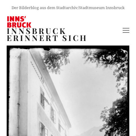
Der Bilderblog aus dem Stadtarchiv/Stadtmuseum Innsbruck
INNSBRUCK
O
ERINNERT SICH
M
M