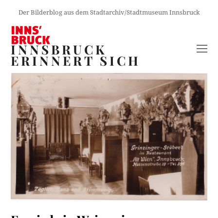
Der Bilderblog aus dem Stadtarchiv/Stadtmuseum Innsbruck
INNSBRUCK
O
ERINNERT SICH
M
M