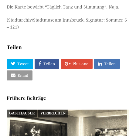
Die Karte bewirbt “Täglich Tanz und Stimmung“. Naja.
(Stadtarchiv/Stadtmuseum Innsbruck, Signatur: Sommer 6
– 121)
Teilen
Tweet
Teilen
Plus one
Teilen
Email
Frühere Beiträge
GASTHÄUSER
VERBRECHEN