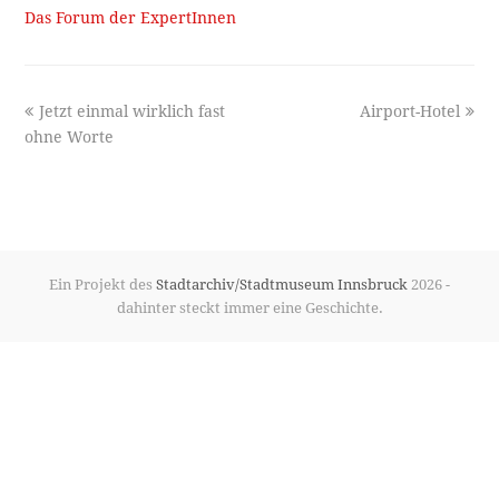
Das Forum der ExpertInnen
previous
next
Jetzt einmal wirklich fast
Airport-Hotel
post:
post:
ohne Worte
Ein Projekt des
Stadtarchiv/Stadtmuseum Innsbruck
2026 -
dahinter steckt immer eine Geschichte.