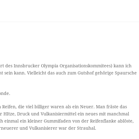
t des Innsbrucker Olympia Organisationskommitees) kann ich
t sein kann. Vielleicht das auch zum Gutshof gehörige Spaursche
onde.
eifen, die viel billiger waren als ein Neuer. Man fräste das
ter HItze, Druck und Vulkanisiermittel ein neues mit manchmal
 sich einmal ein kleiner Gummifaden von der Reifenflanke ablöste,
rneuerer und Vulkanisierer war der Strauhal.