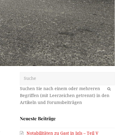
Suche
OK
Neueste Beiträge
n
Notabilitäten zu Gast in Igls – Teil V