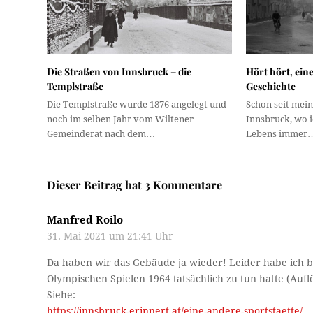
Die Straßen von Innsbruck – die
Hört hört, eine
Templstraße
Geschichte
Die Templstraße wurde 1876 angelegt und
Schon seit mein
noch im selben Jahr vom Wiltener
Innsbruck, wo i
Gemeinderat nach dem…
Lebens immer
Dieser Beitrag hat 3 Kommentare
Manfred Roilo
31. Mai 2021 um 21:41 Uhr
Da haben wir das Gebäude ja wieder! Leider habe ich b
Olympischen Spielen 1964 tatsächlich zu tun hatte (Au
Siehe:
https://innsbruck-erinnert.at/eine-andere-sportstaette/