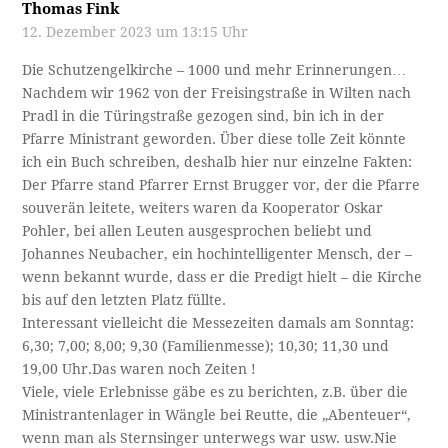
Thomas Fink
12. Dezember 2023 um 13:15 Uhr
Die Schutzengelkirche – 1000 und mehr Erinnerungen…
Nachdem wir 1962 von der Freisingstraße in Wilten nach
Pradl in die Türingstraße gezogen sind, bin ich in der
Pfarre Ministrant geworden. Über diese tolle Zeit könnte
ich ein Buch schreiben, deshalb hier nur einzelne Fakten:
Der Pfarre stand Pfarrer Ernst Brugger vor, der die Pfarre
souverän leitete, weiters waren da Kooperator Oskar
Pohler, bei allen Leuten ausgesprochen beliebt und
Johannes Neubacher, ein hochintelligenter Mensch, der –
wenn bekannt wurde, dass er die Predigt hielt – die Kirche
bis auf den letzten Platz füllte.
Interessant vielleicht die Messezeiten damals am Sonntag:
6,30; 7,00; 8,00; 9,30 (Familienmesse); 10,30; 11,30 und
19,00 Uhr.Das waren noch Zeiten !
Viele, viele Erlebnisse gäbe es zu berichten, z.B. über die
Ministrantenlager in Wängle bei Reutte, die „Abenteuer“,
wenn man als Sternsinger unterwegs war usw. usw.Nie