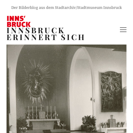
Der Bilderblog aus dem Stadtarchiv/Stadtmuseum Innsbruck
INNSBRUCK
O
ERINNERT SICH
M
M