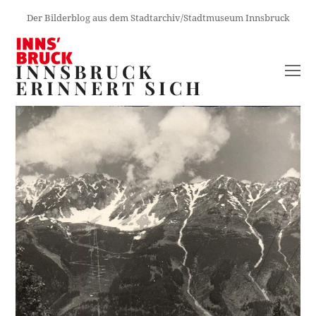
Der Bilderblog aus dem Stadtarchiv/Stadtmuseum Innsbruck
INNSBRUCK
O
ERINNERT SICH
M
M