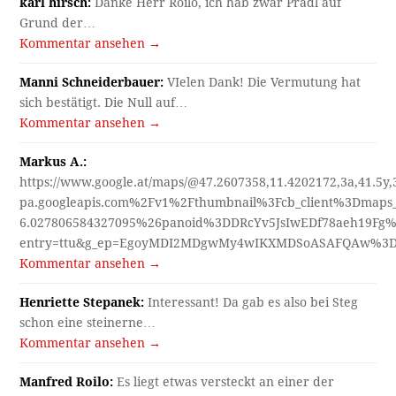
karl hirsch:
Danke Herr Roilo, ich hab zwar Pradl auf
Grund der…
Kommentar ansehen →
Manni Schneiderbauer:
VIelen Dank! Die Vermutung hat
sich bestätigt. Die Null auf…
Kommentar ansehen →
Markus A.:
https://www.google.at/maps/@47.2607358,11.4202172,3a,41.5y
pa.googleapis.com%2Fv1%2Fthumbnail%3Fcb_client%3Dmap
6.027806584327095%26panoid%3DDRcYv5JsIwEDf78aeh19Fg%
entry=ttu&g_ep=EgoyMDI2MDgwMy4wIKXMDSoASAFQAw%3
Kommentar ansehen →
Henriette Stepanek:
Interessant! Da gab es also bei Steg
schon eine steinerne…
Kommentar ansehen →
Manfred Roilo:
Es liegt etwas versteckt an einer der