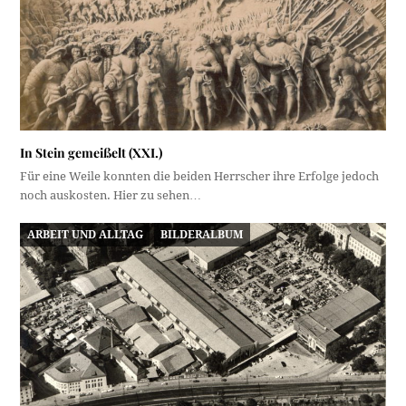
In Stein gemeißelt (XXI.)
Für eine Weile konnten die beiden Herrscher ihre Erfolge jedoch
noch auskosten. Hier zu sehen…
ARBEIT UND ALLTAG
BILDERALBUM