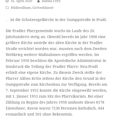
16. April 2020
Hanna Fritz
Bilderalbum
,
Gotteshäuser
… ist die Schutzengelkirche in der Gumppstraße in Pradl.
Die Pradler Pfarrgemeinde wuchs im Laufe des 20.
Jahrhunderts stetig an. Obwohl bereits im Jahr 1908 eine
größere Kirche anstelle der alten Kirche in der Pradler
Straße errichtet worden war, mussten nach dem Zweiten
Weltkrieg weitere Maßnahmen ergriffen werden. Im
Februar 1950 beschloss die Apostolische Administratur in
Innsbruck die Teilung der Pradler Pfarre: Neu-Pradl
erhielt eine eigene Kirche. Zu diesem Zweck stellte der
Pfarrer Alfons Kröss seitens der Kirche den Grund in der
Gumppstraße zum Kirchenbau zur Verfügung. Bereits am
7. September 1952 konnte die Kirche eingeweiht werden,
mit 1. Jänner 1953 zum Sitz des Pfarrvikariats. Bei einer
Zählung zu Beginn des Jahres 1958 umfasste dieses 8178
Einwohner, davon waren 7230 Personen katholisch, 444
evangelisch und 501 ohne Bekenntnis.