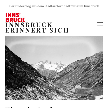
Der Bilderblog aus dem Stadtarchiv/Stadtmuseum Innsbruck
INNSBRUCK
O
ERINNERT SICH
M
M