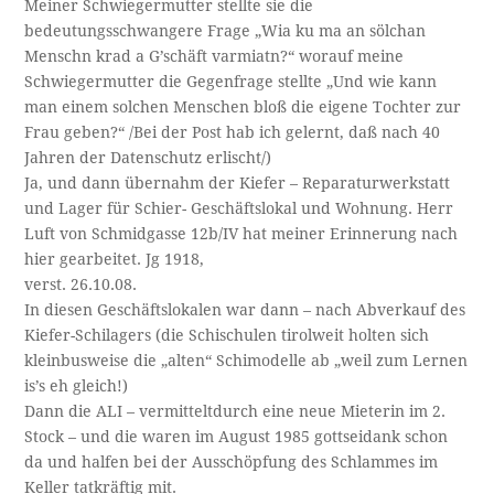
Meiner Schwiegermutter stellte sie die
bedeutungsschwangere Frage „Wia ku ma an sölchan
Menschn krad a G’schäft varmiatn?“ worauf meine
Schwiegermutter die Gegenfrage stellte „Und wie kann
man einem solchen Menschen bloß die eigene Tochter zur
Frau geben?“ /Bei der Post hab ich gelernt, daß nach 40
Jahren der Datenschutz erlischt/)
Ja, und dann übernahm der Kiefer – Reparaturwerkstatt
und Lager für Schier- Geschäftslokal und Wohnung. Herr
Luft von Schmidgasse 12b/IV hat meiner Erinnerung nach
hier gearbeitet. Jg 1918,
verst. 26.10.08.
In diesen Geschäftslokalen war dann – nach Abverkauf des
Kiefer-Schilagers (die Schischulen tirolweit holten sich
kleinbusweise die „alten“ Schimodelle ab „weil zum Lernen
is’s eh gleich!)
Dann die ALI – vermitteltdurch eine neue Mieterin im 2.
Stock – und die waren im August 1985 gottseidank schon
da und halfen bei der Ausschöpfung des Schlammes im
Keller tatkräftig mit.