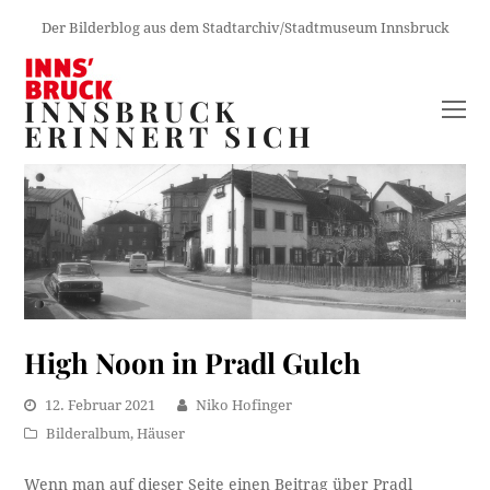
Der Bilderblog aus dem Stadtarchiv/Stadtmuseum Innsbruck
INNSBRUCK
O
ERINNERT SICH
M
M
High Noon in Pradl Gulch
12. Februar 2021
Niko Hofinger
Bilderalbum
,
Häuser
Wenn man auf dieser Seite einen Beitrag über Pradl