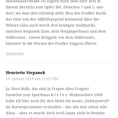
Reichenauerstraße (es folgten noch zwei oder drei in
diesem Bereich) zum Opfer fiel. Zwischen 7 und 5, also
dort, wo man den Gehsteig sieht, floss das Pradler Bachl,
das einst von der Sillhöfegegend kommend über die
Wiesen (also auch durch den heutigen Stadtpark),
zwischen Stepanek (bzw. dem Vorgängerhaus) und dem
Volderauer , einem Brüggele vor dem Volderauer,
hinunter in die Wiesen des Pradler Saggens führte.
Antworten
Henriette Stepanek
16. Januar 2024 um 12:07 Uhr
Ja, Herr Roilo, das sind ja Fragen über Fragen!
Zunächst zum Sporthaus K i e f e r: Weihnachten 1968
habe ich hier noch für den Heini ein neues „Gebirgswestl“
im Norwegermuster erstanden – das alte war schon sehr
dünn – aber es wurde doch noch lange nicht in Pension