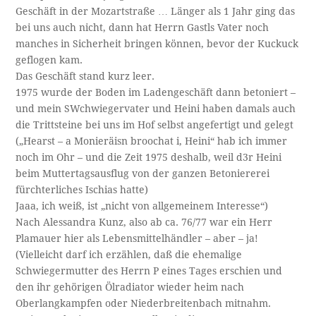
Geschäft in der Mozartstraße … Länger als 1 Jahr ging das
bei uns auch nicht, dann hat Herrn Gastls Vater noch
manches in Sicherheit bringen können, bevor der Kuckuck
geflogen kam.
Das Geschäft stand kurz leer.
1975 wurde der Boden im Ladengeschäft dann betoniert –
und mein SWchwiegervater und Heini haben damals auch
die Trittsteine bei uns im Hof selbst angefertigt und gelegt
(„Hearst – a Monieräisn broochat i, Heini“ hab ich immer
noch im Ohr – und die Zeit 1975 deshalb, weil d3r Heini
beim Muttertagsausflug von der ganzen Betoniererei
fürchterliches Ischias hatte)
Jaaa, ich weiß, ist „nicht von allgemeinem Interesse“)
Nach Alessandra Kunz, also ab ca. 76/77 war ein Herr
Plamauer hier als Lebensmittelhändler – aber – ja!
(Vielleicht darf ich erzählen, daß die ehemalige
Schwiegermutter des Herrn P eines Tages erschien und
den ihr gehörigen Ölradiator wieder heim nach
Oberlangkampfen oder Niederbreitenbach mitnahm.