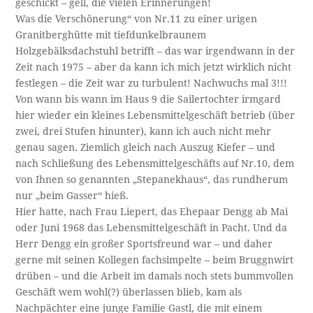
geschickt – gell, die vielen Erinnerungen!
Was die Verschönerung“ von Nr.11 zu einer urigen
Granitberghütte mit tiefdunkelbraunem
Holzgebälksdachstuhl betrifft – das war irgendwann in der
Zeit nach 1975 – aber da kann ich mich jetzt wirklich nicht
festlegen – die Zeit war zu turbulent! Nachwuchs mal 3!!!
Von wann bis wann im Haus 9 die Sailertochter irmgard
hier wieder ein kleines Lebensmittelgeschäft betrieb (über
zwei, drei Stufen hinunter), kann ich auch nicht mehr
genau sagen. Ziemlich gleich nach Auszug Kiefer – und
nach Schließung des Lebensmittelgeschäfts auf Nr.10, dem
von Ihnen so genannten „Stepanekhaus“, das rundherum
nur „beim Gasser“ hieß.
Hier hatte, nach Frau Liepert, das Ehepaar Dengg ab Mai
oder Juni 1968 das Lebensmittelgeschäft in Pacht. Und da
Herr Dengg ein großer Sportsfreund war – und daher
gerne mit seinen Kollegen fachsimpelte – beim Bruggnwirt
drüben – und die Arbeit im damals noch stets bummvollen
Geschäft wem wohl(?) überlassen blieb, kam als
Nachpächter eine junge Familie Gastl, die mit einem