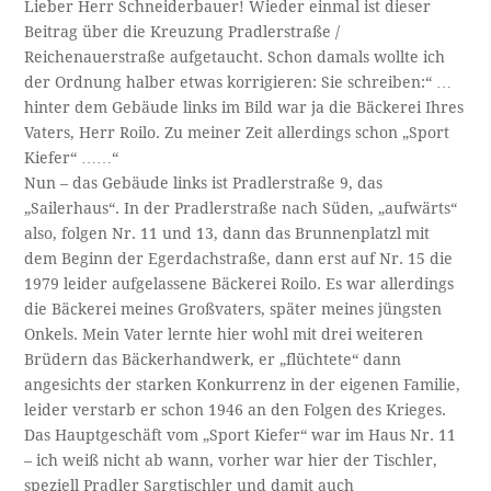
Lieber Herr Schneiderbauer! Wieder einmal ist dieser
Beitrag über die Kreuzung Pradlerstraße /
Reichenauerstraße aufgetaucht. Schon damals wollte ich
der Ordnung halber etwas korrigieren: Sie schreiben:“ …
hinter dem Gebäude links im Bild war ja die Bäckerei Ihres
Vaters, Herr Roilo. Zu meiner Zeit allerdings schon „Sport
Kiefer“ ……“
Nun – das Gebäude links ist Pradlerstraße 9, das
„Sailerhaus“. In der Pradlerstraße nach Süden, „aufwärts“
also, folgen Nr. 11 und 13, dann das Brunnenplatzl mit
dem Beginn der Egerdachstraße, dann erst auf Nr. 15 die
1979 leider aufgelassene Bäckerei Roilo. Es war allerdings
die Bäckerei meines Großvaters, später meines jüngsten
Onkels. Mein Vater lernte hier wohl mit drei weiteren
Brüdern das Bäckerhandwerk, er „flüchtete“ dann
angesichts der starken Konkurrenz in der eigenen Familie,
leider verstarb er schon 1946 an den Folgen des Krieges.
Das Hauptgeschäft vom „Sport Kiefer“ war im Haus Nr. 11
– ich weiß nicht ab wann, vorher war hier der Tischler,
speziell Pradler Sargtischler und damit auch