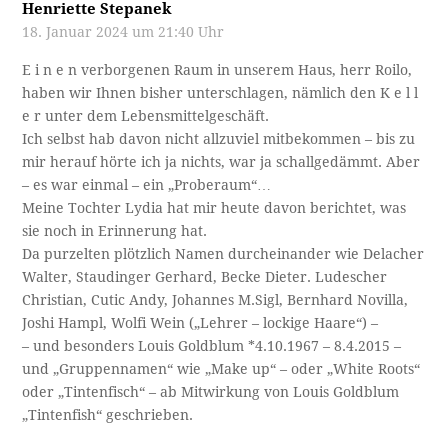
Henriette Stepanek
18. Januar 2024 um 21:40 Uhr
E i n e n verborgenen Raum in unserem Haus, herr Roilo,
haben wir Ihnen bisher unterschlagen, nämlich den K e l l
e r unter dem Lebensmittelgeschäft.
Ich selbst hab davon nicht allzuviel mitbekommen – bis zu
mir herauf hörte ich ja nichts, war ja schallgedämmt. Aber
– es war einmal – ein „Proberaum“…
Meine Tochter Lydia hat mir heute davon berichtet, was
sie noch in Erinnerung hat.
Da purzelten plötzlich Namen durcheinander wie Delacher
Walter, Staudinger Gerhard, Becke Dieter. Ludescher
Christian, Cutic Andy, Johannes M.Sigl, Bernhard Novilla,
Joshi Hampl, Wolfi Wein („Lehrer – lockige Haare“) –
– und besonders Louis Goldblum *4.10.1967 – 8.4.2015 –
und „Gruppennamen“ wie „Make up“ – oder „White Roots“
oder „Tintenfisch“ – ab Mitwirkung von Louis Goldblum
„Tintenfish“ geschrieben.