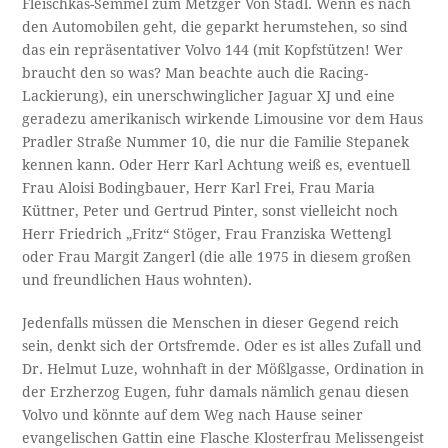
Fleischkas-Semmel zum Metzger Von Stadl. Wenn es nach
den Automobilen geht, die geparkt herumstehen, so sind
das ein repräsentativer Volvo 144 (mit Kopfstützen! Wer
braucht den so was? Man beachte auch die Racing-
Lackierung), ein unerschwinglicher Jaguar XJ und eine
geradezu amerikanisch wirkende Limousine vor dem Haus
Pradler Straße Nummer 10, die nur die Familie Stepanek
kennen kann. Oder Herr Karl Achtung weiß es, eventuell
Frau Aloisi Bodingbauer, Herr Karl Frei, Frau Maria
Küttner, Peter und Gertrud Pinter, sonst vielleicht noch
Herr Friedrich „Fritz“ Stöger, Frau Franziska Wettengl
oder Frau Margit Zangerl (die alle 1975 in diesem großen
und freundlichen Haus wohnten).
Jedenfalls müssen die Menschen in dieser Gegend reich
sein, denkt sich der Ortsfremde. Oder es ist alles Zufall und
Dr. Helmut Luze, wohnhaft in der Mößlgasse, Ordination in
der Erzherzog Eugen, fuhr damals nämlich genau diesen
Volvo und könnte auf dem Weg nach Hause seiner
evangelischen Gattin eine Flasche Klosterfrau Melissengeist