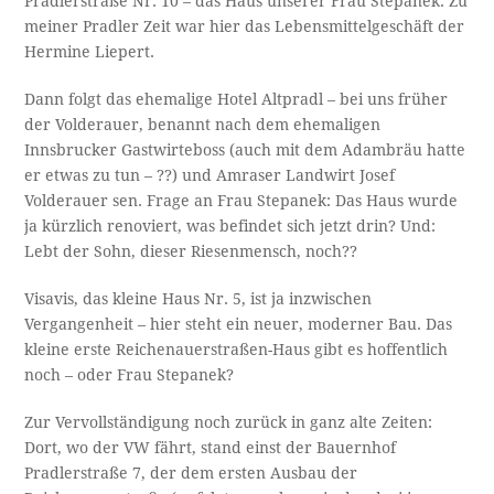
Pradlerstraße Nr. 10 – das Haus unserer Frau Stepanek. Zu
meiner Pradler Zeit war hier das Lebensmittelgeschäft der
Hermine Liepert.
Dann folgt das ehemalige Hotel Altpradl – bei uns früher
der Volderauer, benannt nach dem ehemaligen
Innsbrucker Gastwirteboss (auch mit dem Adambräu hatte
er etwas zu tun – ??) und Amraser Landwirt Josef
Volderauer sen. Frage an Frau Stepanek: Das Haus wurde
ja kürzlich renoviert, was befindet sich jetzt drin? Und:
Lebt der Sohn, dieser Riesenmensch, noch??
Visavis, das kleine Haus Nr. 5, ist ja inzwischen
Vergangenheit – hier steht ein neuer, moderner Bau. Das
kleine erste Reichenauerstraßen-Haus gibt es hoffentlich
noch – oder Frau Stepanek?
Zur Vervollständigung noch zurück in ganz alte Zeiten:
Dort, wo der VW fährt, stand einst der Bauernhof
Pradlerstraße 7, der dem ersten Ausbau der