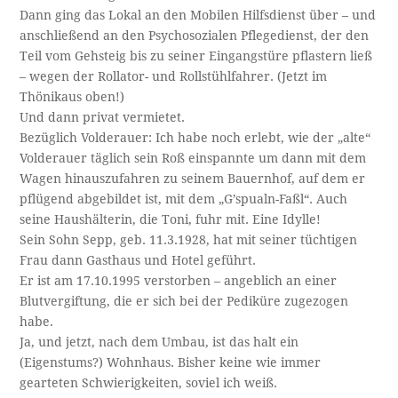
Dann ging das Lokal an den Mobilen Hilfsdienst über – und
anschließend an den Psychosozialen Pflegedienst, der den
Teil vom Gehsteig bis zu seiner Eingangstüre pflastern ließ
– wegen der Rollator- und Rollstühlfahrer. (Jetzt im
Thönikaus oben!)
Und dann privat vermietet.
Bezüglich Volderauer: Ich habe noch erlebt, wie der „alte“
Volderauer täglich sein Roß einspannte um dann mit dem
Wagen hinauszufahren zu seinem Bauernhof, auf dem er
pflügend abgebildet ist, mit dem „G’spualn-Faßl“. Auch
seine Haushälterin, die Toni, fuhr mit. Eine Idylle!
Sein Sohn Sepp, geb. 11.3.1928, hat mit seiner tüchtigen
Frau dann Gasthaus und Hotel geführt.
Er ist am 17.10.1995 verstorben – angeblich an einer
Blutvergiftung, die er sich bei der Pediküre zugezogen
habe.
Ja, und jetzt, nach dem Umbau, ist das halt ein
(Eigenstums?) Wohnhaus. Bisher keine wie immer
gearteten Schwierigkeiten, soviel ich weiß.