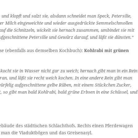
und klopft und salzt sie, alsdann schneidet man Speck, Petersilie,
n der Milch eingeweichte und wieder ausgedrückte Semmelschmollen
auf die Schnitzeln, wickelt sie hernach zusammen, umbindet sie mit
 aufgeschnittene Petersilie und Gewürz darauf, und läßt sie dünsten.“
üse (ebenfalls aus demselben Kochbuch):
Kohlrabi mit grünen
kocht sie in Wasser nicht gar zu weich; hernach gibt man in ein Rein
aran, und läßt sie recht weich kochen. In eine andere Rein gibt man
würfelig aufgeschnittene gelbe Rüben, mit einem Stückchen Zucker,
st, so gibt man bald Kohlrabi, bald grüne Erbsen in eine Schüssel, und
sgebäude des städtischen Schlachthofs. Rechts einen Pferdewagen
t man die Viaduktbögen und das Greisenasyl.