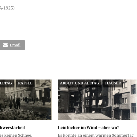
A-1925)
Email
ALLTAG
RÄTSEL
ARBEIT UND ALLTAG
HÄUSER
hwerstarbeit
Leintücher im Wind – aber wo?
es keinen Schnee,
Es könnte an einem warmen Sommertag