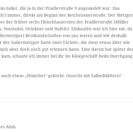
is Sailer, die ja in der Pradlerstraße 9 angesiedelt war. Das
noch!) immer, direkt am Beginn der Reichenauerstraße. Der Metzge
 der der früher sechs Fleischhauereien der Pradlerstraße (Müller
, Vonstadel, Strickner und Hafele). Einkaufen war ich hier nie, da
llermetzger) Brotkundschaften von uns waren und wir deshalb
 der Sailermetzger hatte zwei Töchter, die zwar etwas älter wie
 mich aber doch noch gut erinnern kann. Eine davon hat später de
k kam, schaute ich immer bei ihr im Käsegeschäft beim Durchgang
auch etwas „Walsches“ gekocht: Gnocchi mit Salbeiblättern!
es Alois.