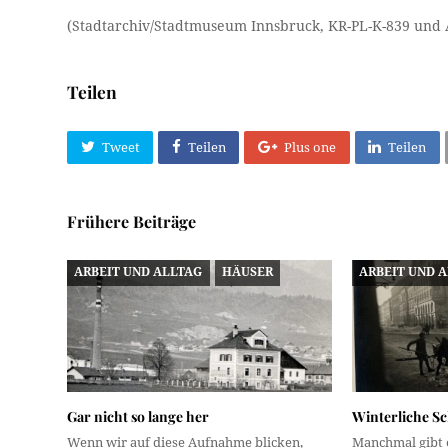
(Stadtarchiv/Stadtmuseum Innsbruck, KR-PL-K-839 und 
Teilen
Tweet
Teilen
Plus one
Teilen
Frühere Beiträge
ARBEIT UND ALLTAG
HÄUSER
ARBEIT UND 
Gar nicht so lange her
Winterliche Sc
Wenn wir auf diese Aufnahme blicken,
Manchmal gibt 