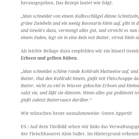
herausgegeben. Das Rezept lautet wie folgt:
„Man schneidet von einem Kalbsschlägel dünne Schnitzeln, 
grüne Zwiebeln und ein wenig Rosmarin klein auf, gibt i
und Gewürz dazu, vermengt alles gut, und streicht es nun 
einem Faden, legt sie in eine Rein mit Butter, streut klein
Als leichte Beilage dazu empfehlen wir ein bisserl Gem
Erbsen und gelben Rüben
.
„Man schneidet schöne runde Kohlrabi blattweise auf, und 
Butter, thut den Kohlrabi hinein, gießt mit Fleischsuppe d
Butter, nicht zu viel in Wasser gekochte Erbsen und klein
salzt sie, und läßt sie dünsten. Wenn alles gut gedünstet i
gießt zuletzt Buttersauce darüber.“
Wir wünschen heute ausnahmsweise: Guten Appetit!
P.S.: Auf dem Titelbild sehen wir links das Verwaltung
der Fleischhauerei Alois Sailer. Im Hintergrund erkenn