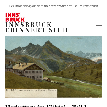
Der Bilderblog aus dem Stadtarchiv/Stadtmuseum Innsbruck
INNSBRUCK
O
ERINNERT SICH
M
M
Herbsttage im Kühtai – Teil I