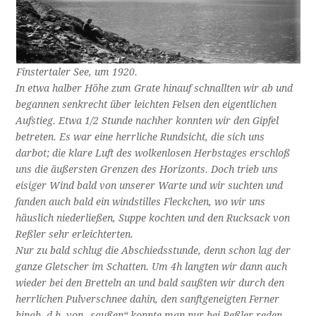
Finstertaler See, um 1920.
In etwa halber Höhe zum Grate hinauf schnallten wir ab und
begannen senkrecht über leichten Felsen den eigentlichen
Aufstieg. Etwa 1/2 Stunde nachher konnten wir den Gipfel
betreten. Es war eine herrliche Rundsicht, die sich uns
darbot; die klare Luft des wolkenlosen Herbstages erschloß
uns die äußersten Grenzen des Horizonts. Doch trieb uns
eisiger Wind bald von unserer Warte und wir suchten und
fanden auch bald ein windstilles Fleckchen, wo wir uns
häuslich niederließen, Suppe kochten und den Rucksack von
Reßler sehr erleichterten.
Nur zu bald schlug die Abschiedsstunde, denn schon lag der
ganze Gletscher im Schatten. Um 4h langten wir dann auch
wieder bei den Bretteln an und bald saußten wir durch den
herrlichen Pulverschnee dahin, den sanftgeneigten Ferner
hinab, d.h. von „saußen“ konnte man nur bei Reßler reden,