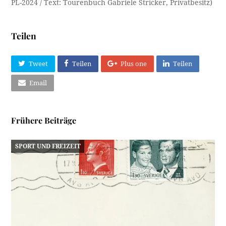
PL-2024 / Text: Tourenbuch Gabriele Stricker, Privatbesitz)
Teilen
Tweet
Teilen
Plus one
Teilen
Email
Frühere Beiträge
SPORT UND FREIZEIT