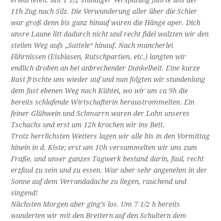
11h Zug nach Silz. Die Verwunderung aller über die Schier
war groß denn bis ganz hinauf waren die Hänge aper. Dich
unsre Laune litt dadurch nicht und recht fidel walzten wir den
steilen Weg aufs „Sattele“ hinauf. Nach mancherlei
Fährnissen (Eisblasen, Rutschpartien, etc.) langten wir
endlich droben an bei anbrechender Dunkelheit. Eine kurze
Rast frischte uns wieder auf und nun folgten wir stundenlang
dem fast ebenen Weg nach Kühtei, wo wir um ca 9h die
bereits schlafende Wirtschafterin heraustrommelten. Ein
feiner Glühwein und Schmarrn waren der Lohn unseres
Tschachs und erst um 12h krochen wir ins Bett.
Trotz herrlichsten Wetters lagen wir alle bis in den Vormittag
hinein in d. Kiste; erst um 10h versammelten wir uns zum
Fraße, und unser ganzes Tagwerk bestand darin, faul, recht
erzfaul zu sein und zu essen. War aber sehr angenehm in der
Sonne auf dem Verrandadache zu liegen, rauchend und
singend!
Nächsten Morgen aber ging’s los. Um 7 1/2 h bereits
wanderten wir mit den Brettern auf den Schultern dem