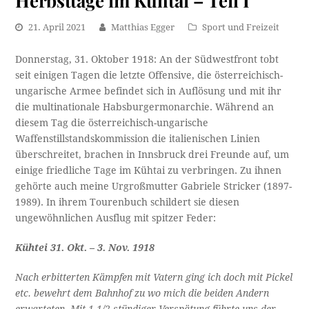
21. April 2021
Matthias Egger
Sport und Freizeit
Donnerstag, 31. Oktober 1918: An der Südwestfront tobt
seit einigen Tagen die letzte Offensive, die österreichisch-
ungarische Armee befindet sich in Auflösung und mit ihr
die multinationale Habsburgermonarchie. Während an
diesem Tag die österreichisch-ungarische
Waffenstillstandskommission die italienischen Linien
überschreitet, brachen in Innsbruck drei Freunde auf, um
einige friedliche Tage im Kühtai zu verbringen. Zu ihnen
gehörte auch meine Urgroßmutter Gabriele Stricker (1897-
1989). In ihrem Tourenbuch schildert sie diesen
ungewöhnlichen Ausflug mit spitzer Feder:
Kühtei 31. Okt. – 3. Nov. 1918
Nach erbitterten Kämpfen mit Vatern ging ich doch mit Pickel
etc. bewehrt dem Bahnhof zu wo mich die beiden Andern
erwarteten. Mit 1 1/2 stündiger Verspätung führte uns der