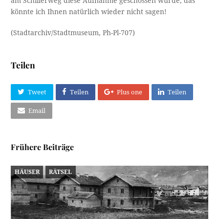
am Schillerweg diese Aufnahme geschossen wurde, das
könnte ich Ihnen natürlich wieder nicht sagen!
(Stadtarchiv/Stadtmuseum, Ph-Pl-707)
Teilen
Tweet
Teilen
Plus one
Teilen
Email
Frühere Beiträge
HÄUSER
RÄTSEL