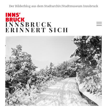
Der Bilderblog aus dem Stadtarchiv/Stadtmuseum Innsbruck
INNSBRUCK
O
ERINNERT SICH
M
M