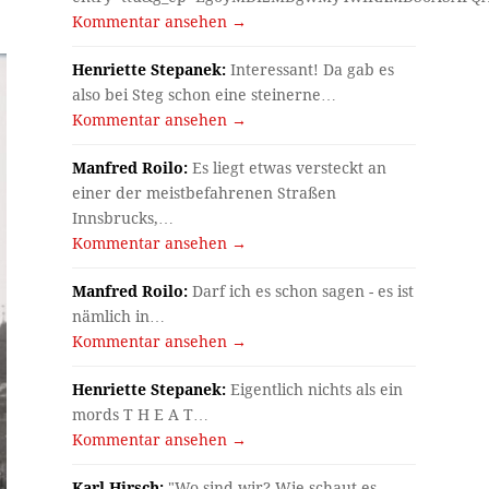
Kommentar ansehen →
Henriette Stepanek:
Interessant! Da gab es
also bei Steg schon eine steinerne…
Kommentar ansehen →
Manfred Roilo:
Es liegt etwas versteckt an
einer der meistbefahrenen Straßen
Innsbrucks,…
Kommentar ansehen →
Manfred Roilo:
Darf ich es schon sagen - es ist
nämlich in…
Kommentar ansehen →
Henriette Stepanek:
Eigentlich nichts als ein
mords T H E A T…
Kommentar ansehen →
Karl Hirsch:
"Wo sind wir? Wie schaut es