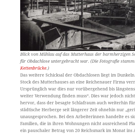
Blick von Mühlau auf das Mutterhaus der barmherzigen S
für Obdachlose untergebracht war. (Die Fotografie stam
Kettenbrücke
.)
Das weitere Schicksal der Obdachlosen liegt im Dunkeln
Stock des Mutterhauses an eine Reichenauer Firma ver
Ursprünglich war dies nur vorübergehend bis längstens
weiter Verwendung finden muss“. Dies war jedoch nicht
hervor, dass der besagte Schlafraum auch weiterhin für
städtische Herberge seit längerer Zeit ohnehin nur „g
unausgesprochen. Bei den Arbeiterinnen handelte es sic
Familien, die in ihren Wohnungen nicht ausreichend Pla
ein pauschaler Betrag von 20 Reichsmark im Monat ins 