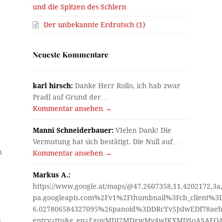
und die Spitzen des Schlern
Der unbekannte Erdrutsch (1)
Neueste Kommentare
karl hirsch:
Danke Herr Roilo, ich hab zwar
Pradl auf Grund der…
Kommentar ansehen →
Manni Schneiderbauer:
VIelen Dank! Die
Vermutung hat sich bestätigt. Die Null auf…
n
Kommentar ansehen →
Markus A.:
https://www.google.at/maps/@47.2607358,11.4202172,3a
pa.googleapis.com%2Fv1%2Fthumbnail%3Fcb_client%
6.027806584327095%26panoid%3DDRcYv5JsIwEDf78aeh
2
entry=ttu&g_ep=EgoyMDI2MDgwMy4wIKXMDSoASAF