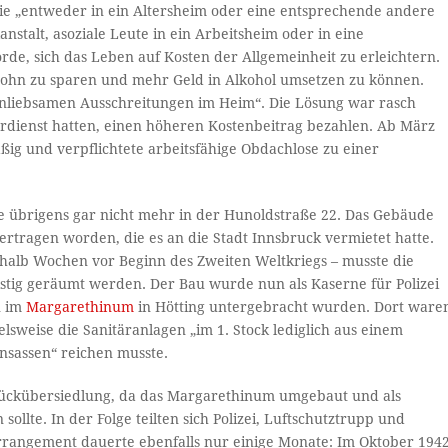
sie „entweder in ein Altersheim oder eine entsprechende andere
anstalt, asoziale Leute in ein Arbeitsheim oder in eine
örde, sich das Leben auf Kosten der Allgemeinheit zu erleichtern.
ohn zu sparen und mehr Geld in Alkohol umsetzen zu können.
d unliebsamen Ausschreitungen im Heim“. Die Lösung war rasch
rdienst hatten, einen höheren Kostenbeitrag bezahlen. Ab März
ßig und verpflichtete arbeitsfähige Obdachlose zu einer
ge übrigens gar nicht mehr in der Hunoldstraße 22. Das Gebäude
ertragen worden, die es an die Stadt Innsbruck vermietet hatte.
inhalb Wochen vor Beginn des Zweiten Weltkriegs – musste die
stig geräumt werden. Der Bau wurde nun als Kaserne für Polizei
n im
Margarethinum
in Hötting untergebracht wurden. Dort ware
lsweise die Sanitäranlagen „im 1. Stock lediglich aus einem
nsassen“ reichen musste.
e Rückübersiedlung, da das Margarethinum umgebaut und als
ollte. In der Folge teilten sich Polizei, Luftschutztrupp und
rrangement dauerte ebenfalls nur einige Monate: Im Oktober 194