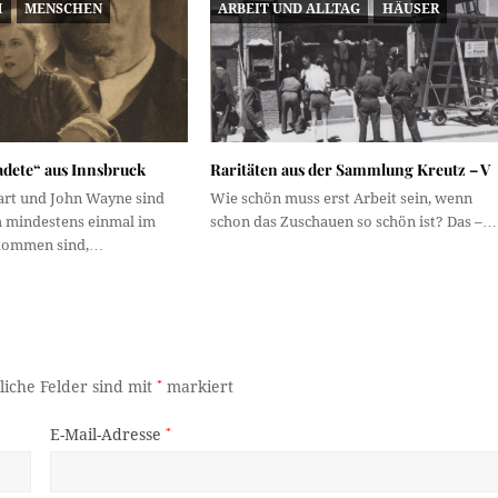
M
MENSCHEN
ARBEIT UND ALLTAG
HÄUSER
adete“ aus Innsbruck
Raritäten aus der Sammlung Kreutz – V
rt und John Wayne sind
Wie schön muss erst Arbeit sein, wenn
 mindestens einmal im
schon das Zuschauen so schön ist? Das –…
kommen sind,…
liche Felder sind mit
*
markiert
E-Mail-Adresse
*