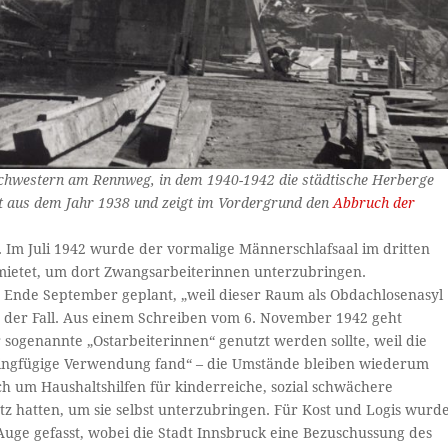
chwestern am Rennweg, in dem 1940-1942 die städtische Herberge
mt aus dem Jahr 1938 und zeigt im Vordergrund den
Abbruch der
. Im Juli 1942 wurde der vormalige Männerschlafsaal im dritten
mietet, um dort Zwangsarbeiterinnen unterzubringen.
 Ende September geplant, „weil dieser Raum als Obdachlosenasyl
 der Fall. Aus einem Schreiben vom 6. November 1942 geht
 sogenannte „Ostarbeiterinnen“ genutzt werden sollte, weil die
eringfügige Verwendung fand“ – die Umstände bleiben wiederum
h um Haushaltshilfen für kinderreiche, sozial schwächere
tz hatten, um sie selbst unterzubringen. Für Kost und Logis wurd
Auge gefasst, wobei die Stadt Innsbruck eine Bezuschussung des