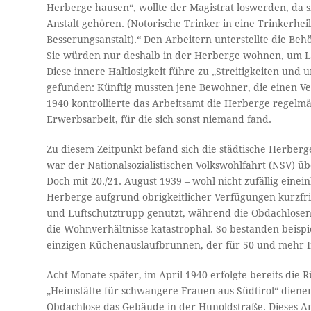
Herberge hausen“, wollte der Magistrat loswerden, da 
Anstalt gehören. (Notorische Trinker in eine Trinkerheil
Besserungsanstalt).“ Den Arbeitern unterstellte die Beh
Sie würden nur deshalb in der Herberge wohnen, um L
Diese innere Haltlosigkeit führe zu „Streitigkeiten un
gefunden: Künftig mussten jene Bewohner, die einen Ve
1940 kontrollierte das Arbeitsamt die Herberge regelmä
Erwerbsarbeit, für die sich sonst niemand fand.
Zu diesem Zeitpunkt befand sich die städtische Herber
war der Nationalsozialistischen Volkswohlfahrt (NSV) üb
Doch mit 20./21. August 1939 – wohl nicht zufällig eine
Herberge aufgrund obrigkeitlicher Verfügungen kurzfri
und Luftschutztrupp genutzt, während die Obdachlose
die Wohnverhältnisse katastrophal. So bestanden beispie
einzigen Küchenauslaufbrunnen, der für 50 und mehr I
Acht Monate später, im April 1940 erfolgte bereits di
„Heimstätte für schwangere Frauen aus Südtirol“ dienen s
Obdachlose das Gebäude in der Hunoldstraße. Dieses A