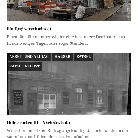
Ein Egg‘ verschwindet
Baustellen üben immer wieder eine besondere Faszination aus.
In nur wenigen Tagen oder sogar Stunden…
ARBEIT UND ALLTAG
HÄUSER
RÄTSEL
RÄTSEL GELÖST
Hilfe erbeten III – Nächstes Foto
Wie schon im letzten Beitrag angekündigt darf ich nun die in der
Sammlung nachfolgende Fassadenaufnahme…