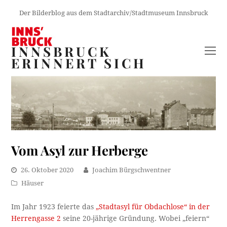
Der Bilderblog aus dem Stadtarchiv/Stadtmuseum Innsbruck
INNSBRUCK
O
ERINNERT SICH
M
M
Vom Asyl zur Herberge
26. Oktober 2020
Joachim Bürgschwentner
Häuser
Im Jahr 1923 feierte das
„Stadtasyl für Obdachlose“ in der
Herrengasse 2
seine 20-jährige Gründung. Wobei „feiern“