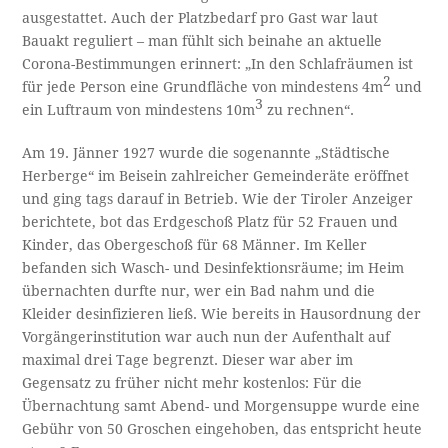
ausgestattet. Auch der Platzbedarf pro Gast war laut
Bauakt reguliert – man fühlt sich beinahe an aktuelle
Corona-Bestimmungen erinnert: „In den Schlafräumen ist
2
für jede Person eine Grundfläche von mindestens 4m
und
3
ein Luftraum von mindestens 10m
zu rechnen“.
Am 19. Jänner 1927 wurde die sogenannte „Städtische
Herberge“ im Beisein zahlreicher Gemeinderäte eröffnet
und ging tags darauf in Betrieb. Wie der Tiroler Anzeiger
berichtete, bot das Erdgeschoß Platz für 52 Frauen und
Kinder, das Obergeschoß für 68 Männer. Im Keller
befanden sich Wasch- und Desinfektionsräume; im Heim
übernachten durfte nur, wer ein Bad nahm und die
Kleider desinfizieren ließ. Wie bereits in Hausordnung der
Vorgängerinstitution war auch nun der Aufenthalt auf
maximal drei Tage begrenzt. Dieser war aber im
Gegensatz zu früher nicht mehr kostenlos: Für die
Übernachtung samt Abend- und Morgensuppe wurde eine
Gebühr von 50 Groschen eingehoben, das entspricht heute