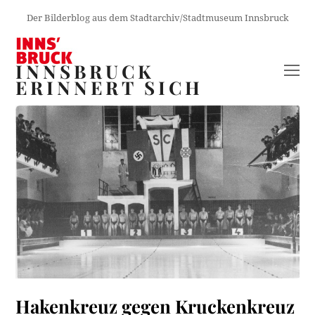
Der Bilderblog aus dem Stadtarchiv/Stadtmuseum Innsbruck
INNSBRUCK
O
ERINNERT SICH
M
M
Hakenkreuz gegen Kruckenkreuz