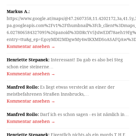
Markus A.:
https://www.google.at/maps/@47.2607358,11.4202172,3a,41.5y
pa.googleapis.com%2Fv1%2Fthumbnail%3Fcb_client%3Dmap
6.027806584327095%26panoid%3DDRcYv5JsIwEDf78aeh19Fg%
entry=ttu&g_ep=EgoyMDI2MDgwMy4wIKXMDSoASAFQAw%3
Kommentar ansehen →
Henriette Stepanek:
Interessant! Da gab es also bei Steg
schon eine steinerne…
Kommentar ansehen →
Manfred Roilo:
Es liegt etwas versteckt an einer der
meistbefahrenen Straßen Innsbrucks,…
Kommentar ansehen →
Manfred Roilo:
Darf ich es schon sagen - es ist nämlich in…
Kommentar ansehen →
Henriette Stepanek:
Eigentlich nichts als ein mords T H E