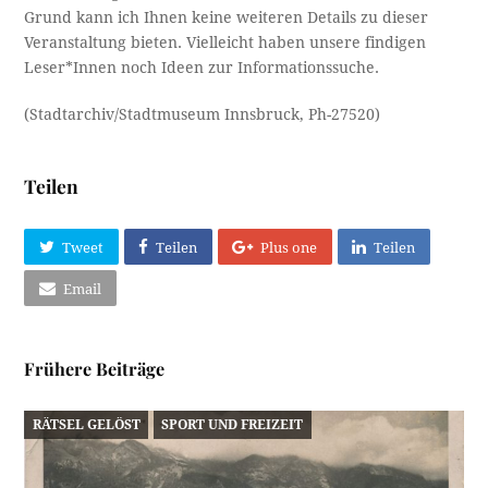
Grund kann ich Ihnen keine weiteren Details zu dieser
Veranstaltung bieten. Vielleicht haben unsere findigen
Leser*Innen noch Ideen zur Informationssuche.
(Stadtarchiv/Stadtmuseum Innsbruck, Ph-27520)
Teilen
Tweet
Teilen
Plus one
Teilen
Email
Frühere Beiträge
RÄTSEL GELÖST
SPORT UND FREIZEIT