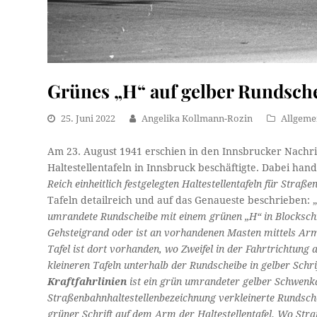
Grünes „H“ auf gelber Rundsch
25. Juni 2022
Angelika Kollmann-Rozin
Allgeme
Am 23. August 1941 erschien in den Innsbrucker Nachric
Haltestellentafeln in Innsbruck beschäftigte. Dabei hande
Reich einheitlich festgelegten Haltestellentafeln für Straß
Tafeln detailreich und auf das Genaueste beschrieben: 
umrandete Rundscheibe mit einem grünen „H“ in Blockschri
Gehsteigrand oder ist an vorhandenen Masten mittels Arm
Tafel ist dort vorhanden, wo Zweifel in der Fahrtrichtung a
kleineren Tafeln unterhalb der Rundscheibe in gelber Schr
Kraftfahrlinien
ist ein grün umrandeter gelber Schwenk
Straßenbahnhaltestellenbezeichnung verkleinerte Rundsche
grüner Schrift auf dem Arm der Haltestellentafel.
Wo Straß