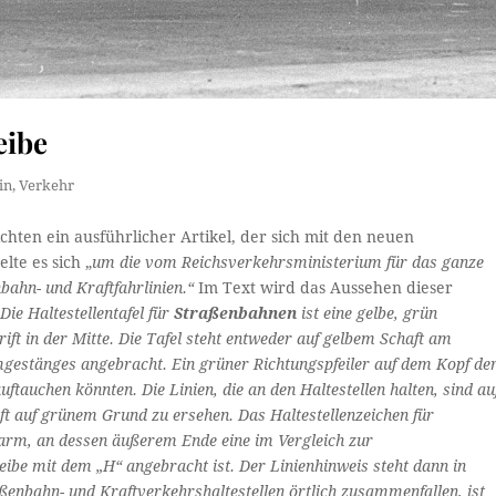
eibe
in
,
Verkehr
hten ein ausführlicher Artikel, der sich mit den neuen
lte es sich „
um die vom Reichsverkehrsministerium für das ganze
enbahn- und Kraftfahrlinien.“
Im Text wird das Aussehen dieser
„
Die Haltestellentafel für
Straßenbahnen
ist eine gelbe, grün
ft in der Mitte. Die Tafel steht entweder auf gelbem Schaft am
gestänges angebracht. Ein grüner Richtungspfeiler auf dem Kopf de
uftauchen könnten. Die Linien, die an den Haltestellen halten, sind au
ift auf grünem Grund zu ersehen. Das Haltestellenzeichen für
arm, an dessen äußerem Ende eine im Vergleich zur
ibe mit dem „H“ angebracht ist. Der Linienhinweis steht dann in
enbahn- und Kraftverkehrshaltestellen örtlich zusammenfallen, ist