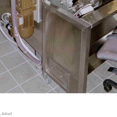
g
,
Rätsel