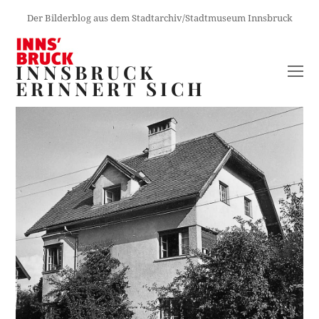
Der Bilderblog aus dem Stadtarchiv/Stadtmuseum Innsbruck
INNSBRUCK
O
ERINNERT SICH
M
M