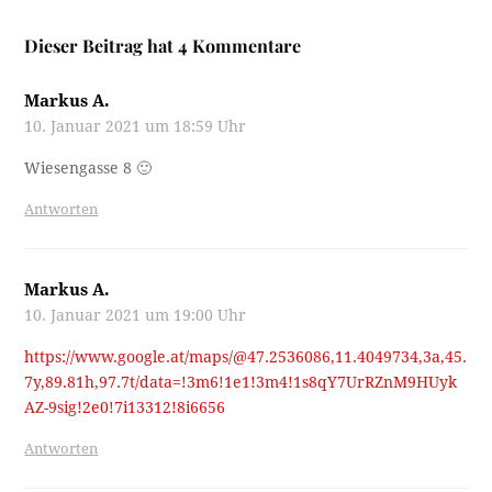
Dieser Beitrag hat 4 Kommentare
Markus A.
10. Januar 2021 um 18:59 Uhr
Wiesengasse 8 🙂
Antworten
Markus A.
10. Januar 2021 um 19:00 Uhr
https://www.google.at/maps/@47.2536086,11.4049734,3a,45.
7y,89.81h,97.7t/data=!3m6!1e1!3m4!1s8qY7UrRZnM9HUyk
AZ-9sig!2e0!7i13312!8i6656
Antworten