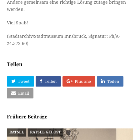
Andere gemeinsam eine richtige Lösung zutage bringen
werden.
Viel Spaß!
(Stadtarchiv/Stadtmuseum Innsbruck, Signatur: Ph/A-
24.372-60)
Teilen
Tweet
Teilen
Plus one
Teilen
Email
Frühere Beiträge
RÄTSEL
RÄTSEL GELÖST