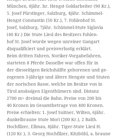
München, 8jähr. br. Hengst Goldarbeiter (90 Kr.),
5. Josef Pürstinger, Salzburg, 4jähr. Schimmel-
Hengst Constantin (50 Kr.), 7. Fohlenhof St.
Josef, Salzburg, 7jähr. Schimmel-Stute Siglavia
(40 Kr.) Die Stute Liesl des Besitzers Fohlen­-
hof St. Josef wurde wegen unreiner Gangart
disqualificiert und preisverlustig erklärt.
Beim dritten Fahren, Noriker-Vorgabefahren,
starteten 8 Pferde Dasselbe war offen für in
der diesseitigen Reichshälfte geborenen und ge­-
zogenen 3-jährige und ältere Hengste und Stuten
der norischen Rasse, welche im Besitze von in
Tirol ansässigen Eigenthümern sind. Distanz
2700 m= dreimal die Bahn. Preise von 200 bis
40 Kronen im Gesamtbetrage von 400 Kronen.
Preise erhielten: 1. Josef Suitner, Wilten, 6jähr.
dunkelbraune Stute Mori (200 Kr.), 2 Balth.
Hochfilzer, Ellmau, 8jähr. Tiger-Stute Liesl H.
(120 Kr ), 3. Georg Hochfilzer, Kitzbühl, a. braune