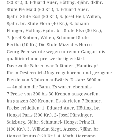
(80 Kr.), 3. Eduard Auer, Hötting, 4jähr. dklbr.
Stute Pie Maid (60 Kr.), 4. Eduard Auer,
6jähr- Stute Rosl (50 Kr.), 5. Josef Hell, Wilten,
8jähr. br. Stute Flora (40 Kr.), 6. Johann
Flunger, Hötting. 6jähr. br. Stute Elsa (30 Kr.),
7. Josef Suitner, Wilten, Schimmel-Stute
Bertha (10 Kr.) Die Stute Mizzi des Herrn
Georg Peer wurde wegen unreiner Gangart dis-
qualificiert und preisverlustig erklärt.
Das zweite Fahren war Inländer „Handicap“
für in Oesterreich-Ungarn geborene und gezogene
Pferde von 3 Jahren aufwärts. Distanz 3600 m
— 4mal um die Bahn. Es waren ebenfalls
7 Preise von 300 bis 30 Kronen ausgeworfen,
im ganzen 820 Kronen. Es starteten 7 Renner.
Preise erhielten: 1. Eduard Auer, Hötting, br.
Hengst Paris (300 Kr.), 2- Josef Pürstinger,
Salzburg, 5jähr. Schimmel- Hengst Prinz II.
(190 Kr.), 3. Wilhelm Siegt, Aussee, 7jähr. br.
Hengst Brutus (120 Kr.), 4. Math. Hermann,