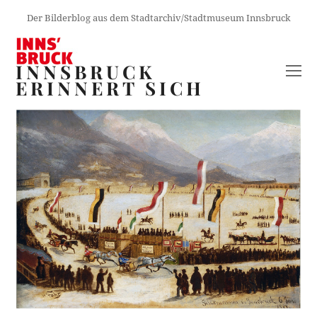
Der Bilderblog aus dem Stadtarchiv/Stadtmuseum Innsbruck
INNSBRUCK
O
ERINNERT SICH
M
M