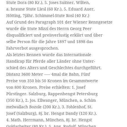
Stute Dora (80 Kr.), 5. Joses Suitner, Wilten,
a. braune Stute Liesl (60 Kr.), 5. Eduard Auer,
Hötting, 7jähr. Schimmel-Stute Rosl (40 Kr.)
Auf Grund des Paragraph 101 der Wiener Renngesetze
wurde die Stute Mizzi des Herrn Georg Peer
disqualificiert und preisverlustig erklärt und über
selbe Person für die Jahre 1897 und 1898 das
Fahrverbot ausgesprochen.
Als letztes Rennen wurde das Internationale
Handicap für Pferde aller Länder ohne Unter­-
schied des Alters und Geschlechtes durchgeführt.
Distanz 3600 Meter —– 4mal die Bahn. Fünf
Preise von 350 bis 50 Kronen im Gesammtwerte
von 800 Kronen. Preise erhielten: 1. Josef
Pürstinger. Salzburg, Rappenhengst Petersburg
(350 Kr.), 2. Jos. Ellwanger, München, a. Schim­
melwallach Bozole (200 Kr.), 3. Fohlenhof, St.
Josef (Salzburg), 8j. br. Hengst Dandy (120 Kr.).
4. Math. Herrmann, München, 8j. br. Hengst
Goldarbeiter (80 Kr.), 5. Ang. Rudolf, München,