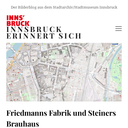
Der Bilderblog aus dem Stadtarchiv/Stadtmuseum Innsbruck
INNSBRUCK
O
ERINNERT SICH
M
M
Friedmanns Fabrik und Steiners
Brauhaus