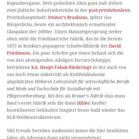
Kapuzinergasse. Dem gedachten Gleis ganz nah stehen
zwei jüdische Industriebetriebe in der
post-revolutionären
Provinzhauptstadt:
Steiner’s Brauhaus
, später das
Bürgerbräu, heute ein architektonisch ermattender
Glaspalast der 2000er. Einen Mauszeigersprung weiter
oben steht die Friedman’sche Fabrik, das ist die bereits
1855 in Konkurs gegangene Schafwollfabrik des
David
Friedmann
. Ein paar Schritte gen Osten befand sich die
von den absteigenden Adeligen Ferrari-Ochieppo
betriebene
k.k. Haupt-Tabak-Niederlage
in der auch von
uns noch etwas unkorrekt als Knödelakademie
abgekürzten
Höheren Lehranstalt für wirtschaftliche Berufe
und Mode und Fachschule für Sozialberufe mit
Pflegevorbereitung
. Bei den als
Brauer’s Fabrik
(das muss
Baur’s erste Fabrik sein die dann
Hibler
kaufte)
bezeichneten Gebäuden fungiert heute bald wieder das
RLB-Weltkontrollzentrum.
Viel Freude bereiten Auskenner:innen die hier benützten
(aber als Adressen dann nicht verwendeten)