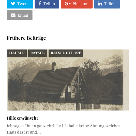
Tweet
Teilen
Plus one
Teilen
Email
Frühere Beiträge
HÄUSER
RÄTSEL
RÄTSEL GELÖST
Hilfe erwünscht
Ich sag es Ihnen ganz ehrlich: Ich habe keine Ahnung welches
Haus das ist und…