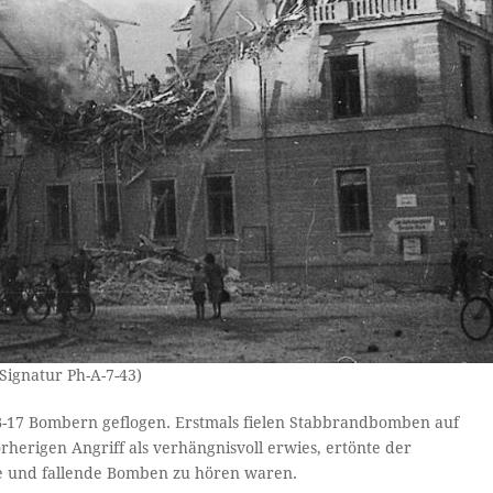
Signatur Ph-A-7-43)
7 B-17 Bombern geflogen. Erstmals fielen Stabbrandbomben auf
herigen Angriff als verhängnisvoll erwies, ertönte der
sse und fallende Bomben zu hören waren.