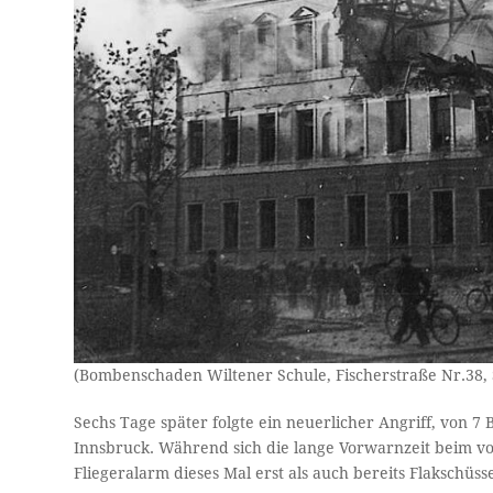
(Bombenschaden Wiltener Schule, Fischerstraße Nr.38, 
Sechs Tage später folgte ein neuerlicher Angriff, von 
Innsbruck. Während sich die lange Vorwarnzeit beim vor
Fliegeralarm dieses Mal erst als auch bereits Flakschü