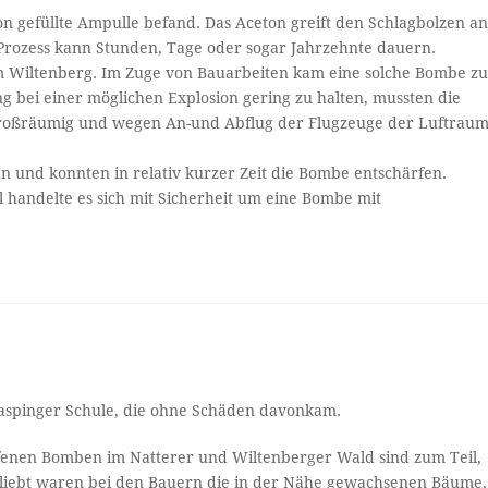
ton gefüllte Ampulle befand. Das Aceton greift den Schlagbolzen a
 Prozess kann Stunden, Tage oder sogar Jahrzehnte dauern.
 am Wiltenberg. Im Zuge von Bauarbeiten kam eine solche Bombe z
g bei einer möglichen Explosion gering zu halten, mussten die
 großräumig und wegen An-und Abflug der Flugzeuge der Luftrau
 und konnten in relativ kurzer Zeit die Bombe entschärfen.
 handelte es sich mit Sicherheit um eine Bombe mit
 Haspinger Schule, die ohne Schäden davonkam.
fenen Bomben im Natterer und Wiltenberger Wald sind zum Teil,
liebt waren bei den Bauern die in der Nähe gewachsenen Bäume,