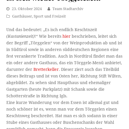
23. Oktober 2024
Team Stadtarchiv
Gasthäuser
,
Sport und Freizeit
Und das bedeutet: „Es isch endlich Keschtnzeit
(Kastanienzeit)
!“ Wie bereits
hier
beschrieben, leitet sich
der Begriff „Törggelen“ von der Weinproduktion ab und ist
in Südtirol sowie in anderen süddeutschen Regionen eine
fest verankerte Tradition. Auch in Nordtirol findet man das
ein oder andere Gasthaus, das ein Törggele-Menü anbietet,
darunter der
Bretterkeller
. Dieser ziert auch das Titelbild
dieses Beitrags und ist von Osten her, Richtung Stift Wilten,
abgebildet. Zu sehen sind Haupthaus und ehemaliger
Gastgarten (heute Parkplatz) mit Schank sowie die
Schotterstraße in Richtung Igls.
Eine kurze Wanderung vor dem Essen ist allemal gut und
noch schöner ist es, wenn man vor dem Törggelen einen
Keschtnweg beschreitet. Hat man es sich sodann in einer
Stube eines Gasthauses oder Buschenschanks der Wahl
gemütlich gemacht, kann die Fressorgie losgehen.