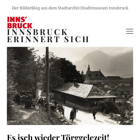
Der Bilderblog aus dem Stadtarchiv/Stadtmuseum Innsbruck
INNSBRUCK
O
ERINNERT SICH
M
M
Es isch wieder Törggelezeit!