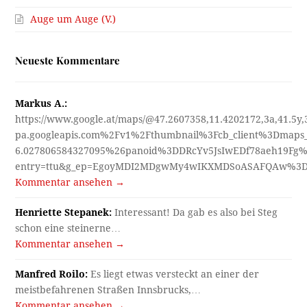
Auge um Auge (V.)
Neueste Kommentare
Markus A.:
https://www.google.at/maps/@47.2607358,11.4202172,3a,41.5y
pa.googleapis.com%2Fv1%2Fthumbnail%3Fcb_client%3Dmap
6.027806584327095%26panoid%3DDRcYv5JsIwEDf78aeh19Fg%
entry=ttu&g_ep=EgoyMDI2MDgwMy4wIKXMDSoASAFQAw%3
Kommentar ansehen →
Henriette Stepanek:
Interessant! Da gab es also bei Steg
schon eine steinerne…
Kommentar ansehen →
Manfred Roilo:
Es liegt etwas versteckt an einer der
meistbefahrenen Straßen Innsbrucks,…
Kommentar ansehen →