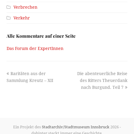
Verbrechen
Verkehr
Alle Kommentare auf einer Seite
Das Forum der ExpertInnen
previous
next
Raritäten aus der
Die abenteuerliche Reise
post:
post:
Sammlung Kreutz – XII
des Ritters Theuerdank
nach Burgund. Teil 7
Ein Projekt des
Stadtarchiv/Stadtmuseum Innsbruck
2026 -
dahinter steckt immer eine Geschichte.