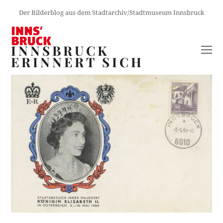
Der Bilderblog aus dem Stadtarchiv/Stadtmuseum Innsbruck
INNSBRUCK
O
ERINNERT SICH
M
M