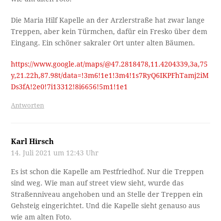
Die Maria Hilf Kapelle an der Arzlerstraße hat zwar lange
Treppen, aber kein Türmchen, dafür ein Fresko über dem
Eingang. Ein schöner sakraler Ort unter alten Bäumen.
https://www.google.at/maps/@47.2818478,11.4204339,3a,75
y,21.22h,87.98t/data=!3m6!1e1!3m4!1s7RyQ6IKPFhTamj2iM
Ds3fA!2e0!7i13312!8i6656!5m1!1e1
Antworten
Karl Hirsch
14. Juli 2021 um 12:43 Uhr
Es ist schon die Kapelle am Pestfriedhof. Nur die Treppen
sind weg. Wie man auf street view sieht, wurde das
Straßenniveau angehoben und an Stelle der Treppen ein
Gehsteig eingerichtet. Und die Kapelle sieht genauso aus
wie am alten Foto.