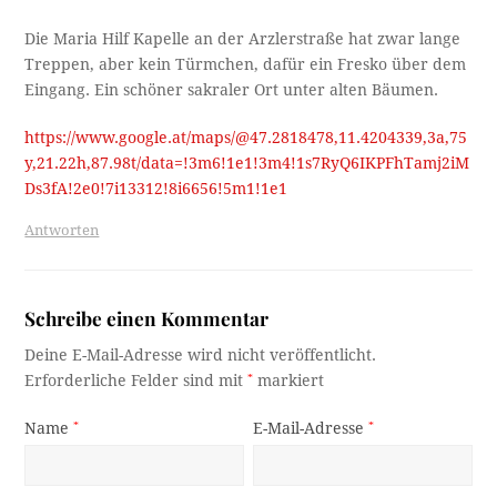
Die Maria Hilf Kapelle an der Arzlerstraße hat zwar lange
Treppen, aber kein Türmchen, dafür ein Fresko über dem
Eingang. Ein schöner sakraler Ort unter alten Bäumen.
https://www.google.at/maps/@47.2818478,11.4204339,3a,75
y,21.22h,87.98t/data=!3m6!1e1!3m4!1s7RyQ6IKPFhTamj2iM
Ds3fA!2e0!7i13312!8i6656!5m1!1e1
Antworten
Schreibe einen Kommentar
Deine E-Mail-Adresse wird nicht veröffentlicht.
Erforderliche Felder sind mit
*
markiert
Name
*
E-Mail-Adresse
*