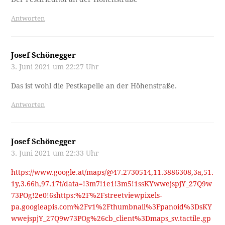
Antworten
Josef Schönegger
3. Juni 2021 um 22:27 Uhr
Das ist wohl die Pestkapelle an der Höhenstraße.
Antworten
Josef Schönegger
3. Juni 2021 um 22:33 Uhr
https://www.google.at/maps/@47.2730514,11.3886308,3a,51.
1y,3.66h,97.17t/data=!3m7!1e1!3m5!1ssKYwwejspjY_27Q9w
73POg!2e0!6shttps:%2F%2Fstreetviewpixels-
pa.googleapis.com%2Fv1%2Fthumbnail%3Fpanoid%3DsKY
wwejspjY_27Q9w73POg%26cb_client%3Dmaps_sv.tactile.gp