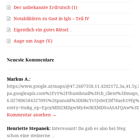
Der unbekannte Erdrutsch (1)
Notabilitäten zu Gast in Igls – Teil IV
Eigentlich ein gutes Rätsel…
Auge um Auge (V.)
Neueste Kommentare
Markus A.:
https://www.google.at/maps/@47.2607358,11.4202172,3a,41.5y
pa.googleapis.com%2Fv1%2Fthumbnail%3Fcb_client%3Dmap
6.027806584327095%26panoid%3DDRcYv5JsIwEDf78aeh19Fg%
entry=ttu&g_ep=EgoyMDI2MDgwMy4wIKXMDSoASAFQAw%3
Kommentar ansehen →
Henriette Stepanek:
Interessant! Da gab es also bei Steg
schon eine steinerne…