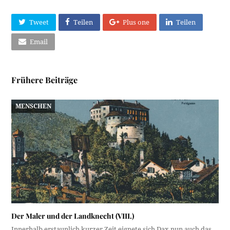
Tweet
Teilen
Plus one
Teilen
Email
Frühere Beiträge
MENSCHEN
Der Maler und der Landknecht (VIII.)
Innerhalb erstaunlich kurzer Zeit eignete sich Dax nun auch das