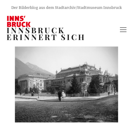
Der Bilderblog aus dem Stadtarchiv/Stadtmuseum Innsbruck
INNSBRUCK
O
ERINNERT SICH
M
M