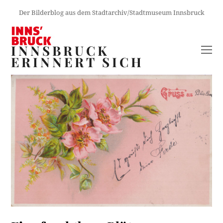
Der Bilderblog aus dem Stadtarchiv/Stadtmuseum Innsbruck
INNSBRUCK
O
ERINNERT SICH
M
M