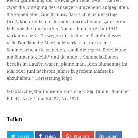
Rettungsabteilung der freiwilligen Feuerwehr – hatten
zwar die Anregung des Anzeigers umgehend aufgegriffen.
Sie kamen aber zum Schluss, dass sich eine derartige
Großaktion zeitlich nicht mehr ausreichend organisieren
ließ, wie die Innsbrucker Nachrichten am 6. Juli 1911
verlauten ließ: „Da wegen des früheren Schulschlusses
viele Familien die Stadt bald verlassen, um in ihre
Sommerfrischorte zu gehen, somit die regere Beteiligung
am Blumentag fehlt“ und da andere Sammelaktionen
bereits im Laufen waren, plante man, „den Blumentag im
Mai oder Juni nächsten Jahres in großem Maßstabe
abzuhalten.“ (Fortsetzung folgt)
(Stadtarchiv/Stadtmuseum Innsbruck, Slg. Günter Sommer
Bd. 47, Nr. 37 und Bd. 27, Nr. 487).
Teilen
Tweet
Teilen
Plus one
Teilen