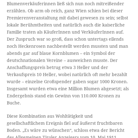
Blumenverkäuferinnen ließ sich nun noch mitreißender
erzählen. Ob arm ob reich, ganz Wien schien bei dieser
Premierenveranstaltung mit dabei gewesen zu sein; selbst
lokale Berühmtheiten und natürlich auch die kaiserliche
Familie traten als KäuferInnen und VerkäuferInnen auf.
Der Zuspruch war so groß, dass schon untertags eilends
noch Heckenrosen nachbestellt werden mussten und man
abends gar auf blaue Kornblumen – ein Symbol der
deutschnationalen Vereine – ausweichen musste. Der
Anschaffungspreis betrug etwa 3 Heller und der
Verkaufspreis 10 Heller, wobei natürlich oft mehr bezahlt
wurde – einzelne Großspender gaben sogar 1000 Kronen.
Insgesamt wurden etwa eine Million Blumen abgesetzt; als
Endergebnis stand ein Gewinn von 110.000 Kronen zu
Buche.
Diese Kombination aus Wohltätigkeit und
gesellschaftlichem Ereignis fiel auf äußerst fruchtbaren
Boden. „Es wäre zu wünschen“, schloss etwa der Bericht
des Allgemeinen Tiroler Anzeigers vom 10. Mai 1911,