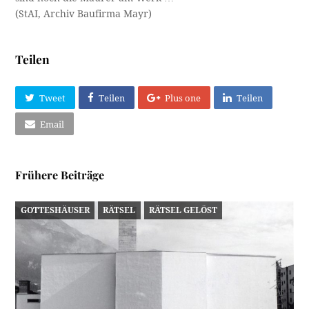
(StAI, Archiv Baufirma Mayr)
Teilen
Tweet
Teilen
Plus one
Teilen
Email
Frühere Beiträge
GOTTESHÄUSER
RÄTSEL
RÄTSEL GELÖST