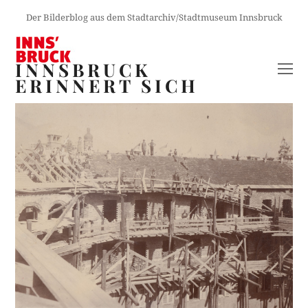
Der Bilderblog aus dem Stadtarchiv/Stadtmuseum Innsbruck
INNSBRUCK
O
ERINNERT SICH
M
M