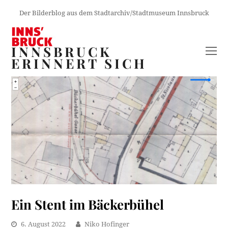
Der Bilderblog aus dem Stadtarchiv/Stadtmuseum Innsbruck
INNSBRUCK
O
ERINNERT SICH
M
M
Ein Stent im Bäckerbühel
6. August 2022
Niko Hofinger