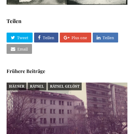
Teilen
Tweet
Teilen
Plus one
Teilen
Email
Frühere Beiträge
HÄUSER
RÄTSEL
RÄTSEL GELÖST