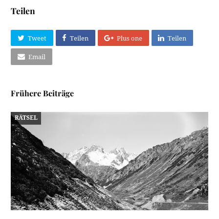
Teilen
Tweet
Teilen
Plus one
Teilen
Email
Frühere Beiträge
RÄTSEL