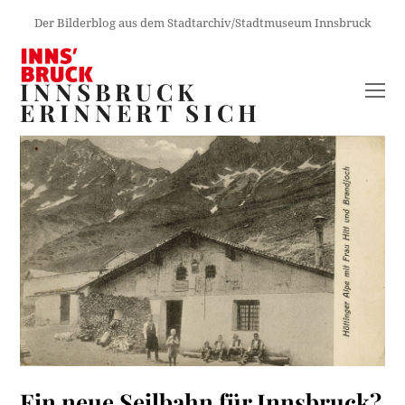
Der Bilderblog aus dem Stadtarchiv/Stadtmuseum Innsbruck
INNSBRUCK
O
ERINNERT SICH
M
M
Ein neue Seilbahn für Innsbruck?