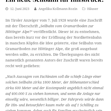
12. Juni 2023
Angelika Kollmann-Rozin
Häuser
Im Tiroler Anzeiger vom 7. Juli 1928 wurde eine Zuschrift
mit der Überschrift
„Seilbahn vom Gramartboden zur
Höttinger Alpe?
“ veröffentlicht. Dieser ist zu entnehmen,
dass bereits kurz vor der Eröffnung der Nordkettenbahn
in manchen Köpfen die Idee geisterte, eine Seilbahn vom
Gramartboden zur Höttinger Alpe, die groß ausgebaut
werden sollte, zu errichten. Die Überlegungen des nicht
namentlich genannten Autors der Zuschrift waren bereits
recht weit gediehen:
„Nach Aussagen von Fachleuten soll die schiefe Länge einer
solchen Seilbahn zirka 1800 Meter, der Höhenunterschied
zirka 600 Meter und der Kostenpunkt angeblich nicht einmal
auf 400.000 S zu stehen kommen, und wenn die Anlage nur
einseilig wäre, wesentlich billiger. Der Fahrpreis würde dann
für Hin- und Retourfahrt kaum mehr als auf 1 Schilling zu
stehen kommen, daher auch für Familien erschwinglich sein.