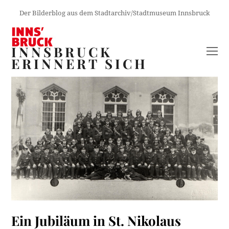
Der Bilderblog aus dem Stadtarchiv/Stadtmuseum Innsbruck
INNSBRUCK
O
ERINNERT SICH
M
M
Ein Jubiläum in St. Nikolaus