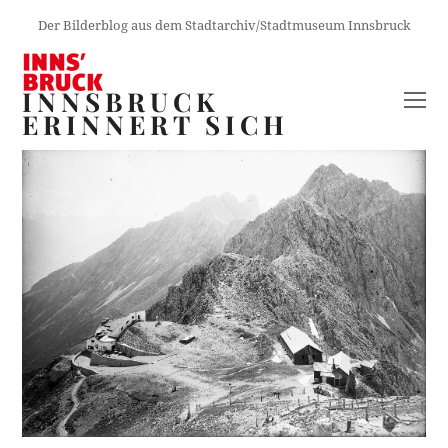
Der Bilderblog aus dem Stadtarchiv/Stadtmuseum Innsbruck
INNSBRUCK
O
ERINNERT SICH
M
M