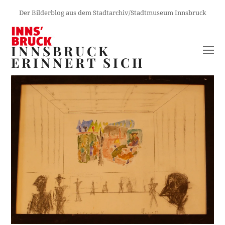
Der Bilderblog aus dem Stadtarchiv/Stadtmuseum Innsbruck
INNSBRUCK
O
ERINNERT SICH
M
M