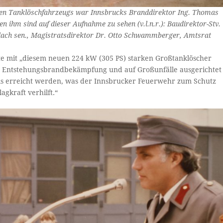
igen Tanklöschfahrzeugs war Innsbrucks Branddirektor Ing. Thomas
en ihm sind auf dieser Aufnahme zu sehen (v.l.n.r.): Baudirektor-Stv.
lach sen., Magistratsdirektor Dr. Otto Schwammberger, Amtsrat
te mit „diesem neuen 224 kW (305 PS) starken Großtanklöscher
 die Entstehungsbrandbekämpfung und auf Großunfälle ausgerichtet
als erreicht werden, was der Innsbrucker Feuerwehr zum Schutz
gkraft verhilft.“