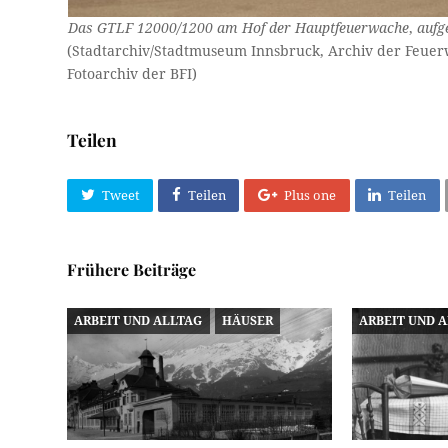
Das GTLF 12000/1200 am Hof der Hauptfeuerwache
,
aufg
(Stadtarchiv/Stadtmuseum Innsbruck, Archiv der Feuer
Fotoarchiv der BFI)
Teilen
Tweet
Teilen
Plus one
Teilen
Frühere Beiträge
ARBEIT UND ALLTAG
HÄUSER
ARBEIT UND 