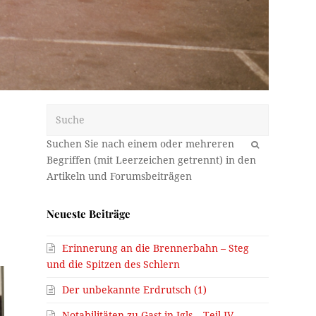
Suche
OK
Neueste Beiträge
Erinnerung an die Brennerbahn – Steg
und die Spitzen des Schlern
Der unbekannte Erdrutsch (1)
Notabilitäten zu Gast in Igls – Teil IV