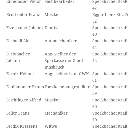
Ennemoser Viktor
Sachbearbeiter
Speckbacherstraß
42
Ernstreiter Franz
Musiker
Egger-Lienz-Straß
32
Esterbauer Johann
Dentist
Speckbacherstraß
40
Facinelli Alois
Automechaniker
Speckbacherstraß
44
Farbmacher
Angestellter der
Speckbacherstraß
Johann
Sparkasse der Stadt
42
Innsbruck
Farnik Helmut
Angestellter b. d. GWK.
Speckbacherstraß
61
Faulhammer Bruno
Forstkassenangestellter
Speckbacherstraß
59
Feichtinger Alfred
Musiker
Speckbacherstraß
50
Feller Franz
Mechaniker
Speckbacherstraß
40
Ferdik Kreszenz
Witwe
Speckbacherstraß