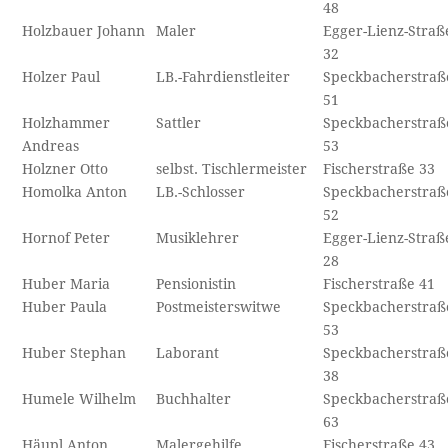
48
Holzbauer Johann
Maler
Egger-Lienz-Straß
32
Holzer Paul
LB.-Fahrdienstleiter
Speckbacherstraß
51
Holzhammer
Sattler
Speckbacherstraß
Andreas
53
Holzner Otto
selbst. Tischlermeister
Fischerstraße 33
Homolka Anton
LB.-Schlosser
Speckbacherstraß
52
Hornof Peter
Musiklehrer
Egger-Lienz-Straß
28
Huber Maria
Pensionistin
Fischerstraße 41
Huber Paula
Postmeisterswitwe
Speckbacherstraß
53
Huber Stephan
Laborant
Speckbacherstraß
38
Humele Wilhelm
Buchhalter
Speckbacherstraß
63
Häupl Anton
Malergehilfe
Fischerstraße 43