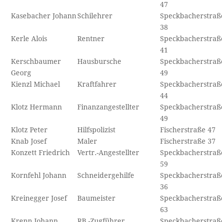
47
Kasebacher Johann
Schilehrer
Speckbacherstraß
38
Kerle Alois
Rentner
Speckbacherstraß
41
Kerschbaumer
Hausbursche
Speckbacherstraß
Georg
49
Kienzl Michael
Kraftfahrer
Speckbacherstraß
44
Klotz Hermann
Finanzangestellter
Speckbacherstraß
49
Klotz Peter
Hilfspolizist
Fischerstraße 47
Knab Josef
Maler
Fischerstraße 37
Konzett Friedrich
Vertr.-Angestellter
Speckbacherstraß
59
Kornfehl Johann
Schneidergehilfe
Speckbacherstraß
36
Kreinegger Josef
Baumeister
Speckbacherstraß
63
Krenn Johann
RB.-Zugführer
Speckbacherstraß