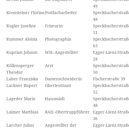
49
Kronsteiner Florian
Postfacharbeiter
Speckbacherstraß
48
Kugler Josefine
Friseurin
Speckbacherstraß
51
Kummer Aloisia
Photographin
Speckbacherstraß
63
Kuprian Johann
WH.-Angestellter
Egger-Lienz-Straß
28
Köllensperger
Arzt
Speckbacherstraß
Theodor
50
Laber Franziska
Damenschneiderin
Fischerstraße 39
Lackner Rupert
Oberleutnant
Speckbacherstraß
52
Lageder Marie
Hausmädl
Speckbacherstraß
48
Laimer Matthias
RAD.-Obertruppführer
Egger-Lienz-Straß
36
Larcher Julius
Angestellter der
Egger-Lienz-Straß