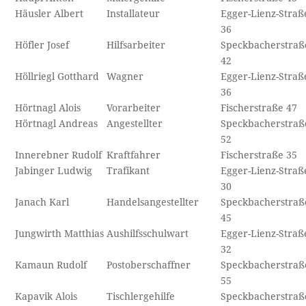
Häusler Albert
Installateur
Egger-Lienz-Straß
36
Höfler Josef
Hilfsarbeiter
Speckbacherstraß
42
Höllriegl Gotthard
Wagner
Egger-Lienz-Straß
36
Hörtnagl Alois
Vorarbeiter
Fischerstraße 47
Hörtnagl Andreas
Angestellter
Speckbacherstraß
52
Innerebner Rudolf
Kraftfahrer
Fischerstraße 35
Jabinger Ludwig
Trafikant
Egger-Lienz-Straß
30
Janach Karl
Handelsangestellter
Speckbacherstraß
45
Jungwirth Matthias
Aushilfsschulwart
Egger-Lienz-Straß
32
Kamaun Rudolf
Postoberschaffner
Speckbacherstraß
55
Kapavik Alois
Tischlergehilfe
Speckbacherstraß