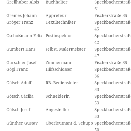
Greilhuber Alois
Buchhalter
Speckbacherstraß
61
Gremes Johann
Appreteur
Fischerstraße 35
Gröger Franz
Textiltechniker
Speckbacherstraß
45
Gschoßmann Felix
Postinspektor
Speckbacherstraß
42
Gumbert Hans
selbst. Malermeister
Speckbacherstraß
47
Gurschler Josef
Zimmermann
Fischerstraße 35
Gögl Franz
Hilfsschlosser
Speckbacherstraß
36
Götsch Adolf
RB.-Bediensteter
Speckbacherstraß
53
Götsch Cäcilia
Schneiderin
Speckbacherstraß
53
Götsch Josef
Angestellter
Speckbacherstraß
53
Günther Gustav
Oberleutnant d. Schupo
Speckbacherstraß
50