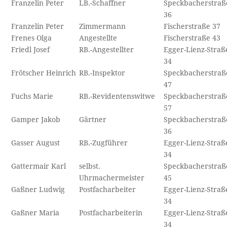
Franzelin Peter
LB.-Schaffner
Speckbacherstraß
36
Franzelin Peter
Zimmermann
Fischerstraße 37
Frenes Olga
Angestellte
Fischerstraße 43
Friedl Josef
RB.-Angestellter
Egger-Lienz-Straß
34
Frötscher Heinrich
RB.-Inspektor
Speckbacherstraß
47
Fuchs Marie
RB.-Revidentenswitwe
Speckbacherstraß
57
Gamper Jakob
Gärtner
Speckbacherstraß
36
Gasser August
RB.-Zugführer
Egger-Lienz-Straß
34
Gattermair Karl
selbst.
Speckbacherstraß
Uhrmachermeister
45
Gaßner Ludwig
Postfacharbeiter
Egger-Lienz-Straß
34
Gaßner Maria
Postfacharbeiterin
Egger-Lienz-Straß
34