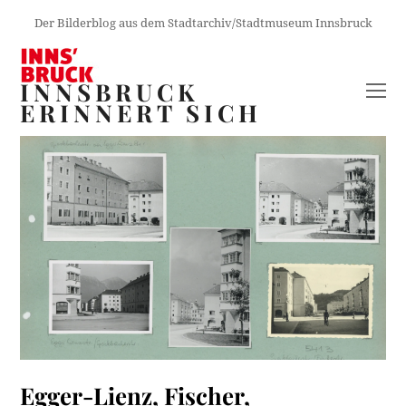
Der Bilderblog aus dem Stadtarchiv/Stadtmuseum Innsbruck
INNSBRUCK
O
ERINNERT SICH
M
M
Egger-Lienz, Fischer,