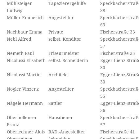
Mühlsteiger
Tapezierergehilfe
Speckbacherstraß
Ludwig
38
Müller Emmerich
Angestellter
Speckbacherstraß
63
Nachbaur Emma
Private
Fischerstraße 33
Nebl Alfred
selbst. Konditor
Speckbacherstraß
57
Nemeth Paul
Friseurmeister
Fischerstraße 35
Nicolussi Elisabeth
selbst. Schneiderin
Egger-Lienz-Straß
30
Nicolussi Martin
Architekt
Egger-Lienz-Straß
30
Nogler Vinzenz
Angestellter
Speckbacherstraß
55
Nägele Hermann
Sattler
Egger-Lienz-Straß
36
Oberhollenser
Hausdiener
Speckbacherstraß
Franz
57
Oberlechner Alois
RAD.-Angestellter
Fischerstraße 41