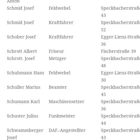
Anton
Schmid Josef
Feldwebel
Speckbacherstraß
43
Schmid Josef
Kraftfahrer
Speckbacherstraß
52
Schober Josef
Kraftfahrer
Egger-Lienz-Straß
36
Schrott Albert
Friseur
Fischerstraße 39
Schrott. Josef
Metzger
Speckbacherstraß
48
Schuhmann Hans
Feldwebel
Egger-Lienz-Straß
30
Schuller Marius
Beamter
Speckbacherstraß
45
Schumann Karl
Maschinensetzer
Speckbacherstraß
36
Schuster Julius
Funkmeister
Speckbacherstraß
44
Schwammberger
DAF.-Angestellter
Speckbacherstraß
Josef
43