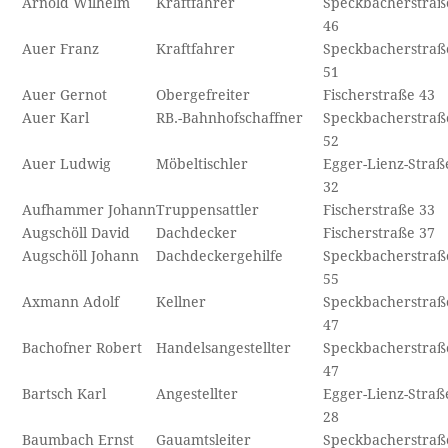
Arnold Wilhelm
Kraftfahrer
Speckbacherstraß
46
Auer Franz
Kraftfahrer
Speckbacherstraß
51
Auer Gernot
Obergefreiter
Fischerstraße 43
Auer Karl
RB.-Bahnhofschaffner
Speckbacherstraß
52
Auer Ludwig
Möbeltischler
Egger-Lienz-Straß
32
Aufhammer Johann
Truppensattler
Fischerstraße 33
Augschöll David
Dachdecker
Fischerstraße 37
Augschöll Johann
Dachdeckergehilfe
Speckbacherstraß
55
Axmann Adolf
Kellner
Speckbacherstraß
47
Bachofner Robert
Handelsangestellter
Speckbacherstraß
47
Bartsch Karl
Angestellter
Egger-Lienz-Straß
28
Baumbach Ernst
Gauamtsleiter
Speckbacherstraß