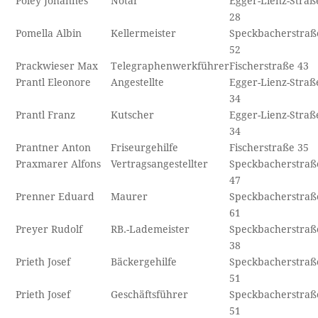
Poley Johannes
Notar
Egger-Lienz-Straß
28
Pomella Albin
Kellermeister
Speckbacherstraß
52
Prackwieser Max
Telegraphenwerkführer
Fischerstraße 43
Prantl Eleonore
Angestellte
Egger-Lienz-Straß
34
Prantl Franz
Kutscher
Egger-Lienz-Straß
34
Prantner Anton
Friseurgehilfe
Fischerstraße 35
Praxmarer Alfons
Vertragsangestellter
Speckbacherstraß
47
Prenner Eduard
Maurer
Speckbacherstraß
61
Preyer Rudolf
RB.-Lademeister
Speckbacherstraß
38
Prieth Josef
Bäckergehilfe
Speckbacherstraß
51
Prieth Josef
Geschäftsführer
Speckbacherstraß
51