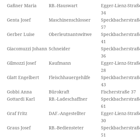
Gaßner Maria
RB.-Hauswart
Egger-Lienz-Straß
34
Genta Josef
Maschinenschlosser
Speckbacherstraß
57
Gerber Luise
Oberleutnantswitwe
Speckbacherstraß
41
Giacomuzzi Johann
Schneider
Speckbacherstraß
36
Gilmozzi Josef
Kaufmann
Egger-Lienz-Straß
28
Glatt Engelbert
Fleischhauergehilfe
Speckbacherstraß
43
Gobbi Anna
Bürokraft
Fischerstraße 37
Gottardi Karl
RB.-Ladeschaffner
Speckbacherstraß
61
Graf Fritz
DAF.-Angestellter
Egger-Lienz-Straß
30
Graus Josef
RB.-Bediensteter
Speckbacherstraß
51