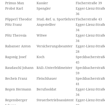
Primus Max
Kassier
Fischerstraße 39
Probst Karl
Spengler
Egger-Lienz-Straß
36
Pöpperl Theodor
Stud.-Ref. u. Sportlehrer
Fischerstraße 43
Pötz Franz
Angestellter
Egger-Lienz-Straß
34
Pötz Theresia
Witwe
Egger-Lienz-Straß
34
Rabanser Anton
Versicherungsbeamter
Egger-Lienz-Straß
28
Ragonig Josef
Koch
Speckbacherstraß
45
Raudaschl Johann
RAD.-Unterfeldmeister
Speckbacherstraß
59
Recheis Franz
Fleischhauer
Speckbacherstraß
41
Regen Hermann
Berufssoldat
Egger-Lienz-Straß
34
Regensberger
Steuerbetriebsassistent
Egger-Lienz-Straß