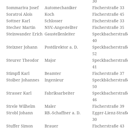
30
Sommariva Josef
Automechaniker
Fischerstraße 33
Soratroi Alois
Koch
Fischerstraße 45
Sottner Karl
Schlosser
Fischerstraße 33
Stecher Martin
NSV.-Angestellter
Fischerstraße 35
Steinwander Erich
Gaustellenleiter
Speckbacherstraß
40
Steixner Johann
Postdirektor a. D.
Speckbacherstraß
52
Steurer Theodor
Major
Speckbacherstraß
41
Stimpfl Karl
Beamter
Fischerstraße 37
Stoiber Johannes
Ingenieur
Speckbächerstraß
50
Strasser Karl
Fabriksarbeiter
Speckbacherstraß
46
Strele Wilhelm
Maler
Fischerstraße 39
Strobl Johann
RB.-Schaffner a. D.
Egger-Lienz-Straß
30
Stuffer Simon
Brauer
Fischerstraße 43