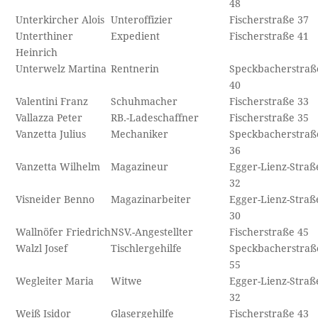
48
Unterkircher Alois
Unteroffizier
Fischerstraße 37
Unterthiner
Expedient
Fischerstraße 41
Heinrich
Unterwelz Martina
Rentnerin
Speckbacherstraß
40
Valentini Franz
Schuhmacher
Fischerstraße 33
Vallazza Peter
RB.-Ladeschaffner
Fischerstraße 35
Vanzetta Julius
Mechaniker
Speckbacherstraß
36
Vanzetta Wilhelm
Magazineur
Egger-Lienz-Straß
32
Visneider Benno
Magazinarbeiter
Egger-Lienz-Straß
30
Wallnöfer Friedrich
NSV.-Angestellter
Fischerstraße 45
Walzl Josef
Tischlergehilfe
Speckbacherstraß
55
Wegleiter Maria
Witwe
Egger-Lienz-Straß
32
Weiß Isidor
Glasergehilfe
Fischerstraße 43