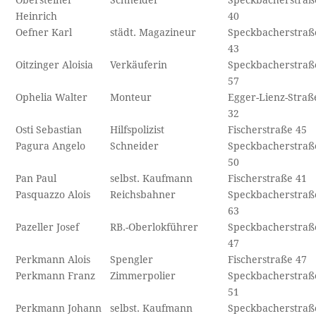
Obersteiner
Schneider
Speckbacherstraß
Heinrich
40
Oefner Karl
städt. Magazineur
Speckbacherstraß
43
Oitzinger Aloisia
Verkäuferin
Speckbacherstraß
57
Ophelia Walter
Monteur
Egger-Lienz-Straß
32
Osti Sebastian
Hilfspolizist
Fischerstraße 45
Pagura Angelo
Schneider
Speckbacherstraß
50
Pan Paul
selbst. Kaufmann
Fischerstraße 41
Pasquazzo Alois
Reichsbahner
Speckbacherstraß
63
Pazeller Josef
RB.-Oberlokführer
Speckbacherstraß
47
Perkmann Alois
Spengler
Fischerstraße 47
Perkmann Franz
Zimmerpolier
Speckbacherstraß
51
Perkmann Johann
selbst. Kaufmann
Speckbacherstraß