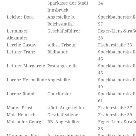
Sparkasse der Stadt
34
Innsbruck
Leicher Dora
Angestellte b.
Speckbacherstraß
Reichsstatth.
57
Lenninger
Geschäftsführer
Egger-Lienz-Straß
Alexander
28
Lerche Gustav
selbst. Friseur
Fischerstraße 33
Lettner Franz
Bildhauer
Speckbacherstraß
46
Lettner Margarete
Postangestellte
Speckbacherstraß
46
Lorenz Hermelinde
Angestellte
Speckbacherstraß
49
Lorenz Rudolf
Oberförster
Speckbacherstraß
61
Mader Ernst
städt. Angestellter
Fischerstraße 37
Mair Heinrich
Geschäftsdiener
Fischerstraße 39
Mairhofer Georg
RB.-Angestellter
Egger-Lienz-Straß
36
Manninger Karl
Justizwachtmeister
Speckbacherstraß