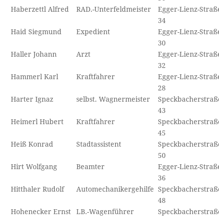
Haberzettl Alfred
RAD.-Unterfeldmeister
Egger-Lienz-Straß
34
Haid Siegmund
Expedient
Egger-Lienz-Straß
30
Haller Johann
Arzt
Egger-Lienz-Straß
32
Hammerl Karl
Kraftfahrer
Egger-Lienz-Straß
28
Harter Ignaz
selbst. Wagnermeister
Speckbacherstraß
43
Heimerl Hubert
Kraftfahrer
Speckbacherstraß
45
Heiß Konrad
Stadtassistent
Speckbacherstraß
50
Hirt Wolfgang
Beamter
Egger-Lienz-Straß
36
Hitthaler Rudolf
Automechanikergehilfe
Speckbacherstraß
48
Hohenecker Ernst
LB.-Wagenführer
Speckbacherstraß