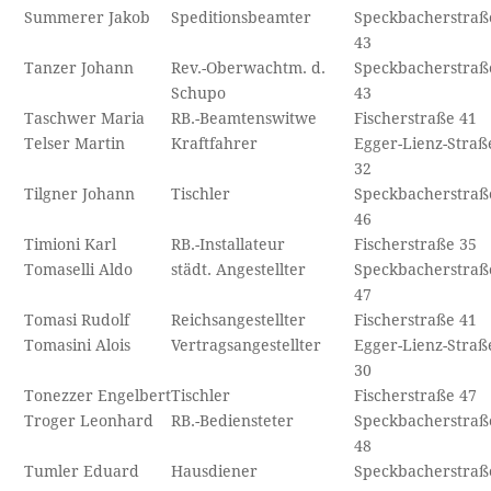
Summerer Jakob
Speditionsbeamter
Speckbacherstraß
43
Tanzer Johann
Rev.-Oberwachtm. d.
Speckbacherstraß
Schupo
43
Taschwer Maria
RB.-Beamtenswitwe
Fischerstraße 41
Telser Martin
Kraftfahrer
Egger-Lienz-Straß
32
Tilgner Johann
Tischler
Speckbacherstraß
46
Timioni Karl
RB.-Installateur
Fischerstraße 35
Tomaselli Aldo
städt. Angestellter
Speckbacherstraß
47
Tomasi Rudolf
Reichsangestellter
Fischerstraße 41
Tomasini Alois
Vertragsangestellter
Egger-Lienz-Straß
30
Tonezzer Engelbert
Tischler
Fischerstraße 47
Troger Leonhard
RB.-Bediensteter
Speckbacherstraß
48
Tumler Eduard
Hausdiener
Speckbacherstraß