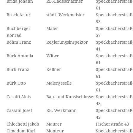
Brida Johann
RB.-Ladeschaffner
Speckbacherstraß
61
Brock Artur
städt. Werkmeister
Speckbacherstraß
53
Buchberger
Maler
Speckbacherstraß
Konrad
57
Böhm Franz
Regierungsinspektor
Speckbacherstraß
41
Bürk Antonia
Witwe
Speckbacherstraß
61
Bürk Franz
Kellner
Speckbacherstraß
61
Bürk Otto
Malergeselle
Speckbacherstraß
61
Casotti Alois
Bau- und Kunstschlosser
Speckbacherstraß
48
Cassani Josef
RB.-Werkmann
Speckbacherstraß
42
Chiochetti Jakob
Maurer
Fischerstraße 43
Cimadom Karl
Monteur
Speckbacherstraß