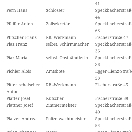
41
Pern Hans
Schlosser
Speckbacherstraß
44
Pfeifer Anton
Zollsekretär
Speckbacherstraß
63
Pfitscher Franz
RB.-Werkmänn
Fischerstraße 47
Piaz Franz
selbst. Schirmmacher
Speckbacherstraß
36
Piaz Maria
selbst. Obsthändlerin
Speckbacherstraß
36
Pichler Alois
Amtsbote
Egger-Lienz-Straß
28
Pittertschatscher
RB.-Werkmann
Fischerstraße 45
Anton
Platter Josef
Kutscher
Fischerstraße 39
Plattner Josef
Zimmermeister
Speckbacherstraß
40
Platzer Andreas
Polizeiwachtmeister
Speckbacherstraß
55