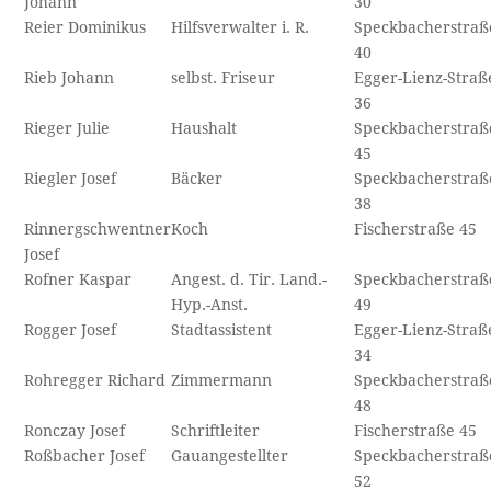
Johann
30
Reier Dominikus
Hilfsverwalter i. R.
Speckbacherstraß
40
Rieb Johann
selbst. Friseur
Egger-Lienz-Straß
36
Rieger Julie
Haushalt
Speckbacherstraß
45
Riegler Josef
Bäcker
Speckbacherstraß
38
Rinnergschwentner
Koch
Fischerstraße 45
Josef
Rofner Kaspar
Angest. d. Tir. Land.-
Speckbacherstraß
Hyp.-Anst.
49
Rogger Josef
Stadtassistent
Egger-Lienz-Straß
34
Rohregger Richard
Zimmermann
Speckbacherstraß
48
Ronczay Josef
Schriftleiter
Fischerstraße 45
Roßbacher Josef
Gauangestellter
Speckbacherstraß
52