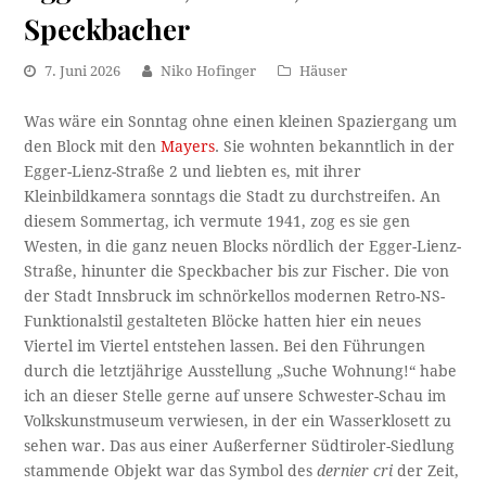
Speckbacher
7. Juni 2026
Niko Hofinger
Häuser
Was wäre ein Sonntag ohne einen kleinen Spaziergang um
den Block mit den
Mayers
. Sie wohnten bekanntlich in der
Egger-Lienz-Straße 2 und liebten es, mit ihrer
Kleinbildkamera sonntags die Stadt zu durchstreifen. An
diesem Sommertag, ich vermute 1941, zog es sie gen
Westen, in die ganz neuen Blocks nördlich der Egger-Lienz-
Straße, hinunter die Speckbacher bis zur Fischer. Die von
der Stadt Innsbruck im schnörkellos modernen Retro-NS-
Funktionalstil gestalteten Blöcke hatten hier ein neues
Viertel im Viertel entstehen lassen. Bei den Führungen
durch die letztjährige Ausstellung „Suche Wohnung!“ habe
ich an dieser Stelle gerne auf unsere Schwester-Schau im
Volkskunstmuseum verwiesen, in der ein Wasserklosett zu
sehen war. Das aus einer Außerferner Südtiroler-Siedlung
stammende Objekt war das Symbol des
dernier cri
der Zeit,