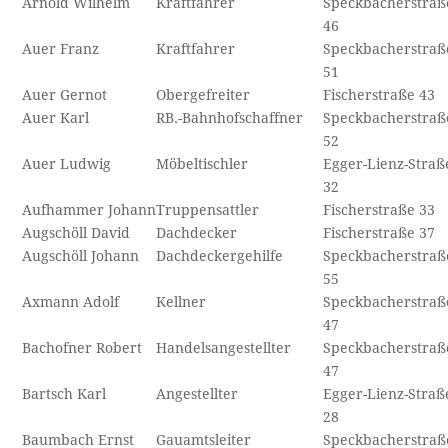
Arnold Wilhelm
Kraftfahrer
Speckbacherstraß
46
Auer Franz
Kraftfahrer
Speckbacherstraß
51
Auer Gernot
Obergefreiter
Fischerstraße 43
Auer Karl
RB.-Bahnhofschaffner
Speckbacherstraß
52
Auer Ludwig
Möbeltischler
Egger-Lienz-Straß
32
Aufhammer Johann
Truppensattler
Fischerstraße 33
Augschöll David
Dachdecker
Fischerstraße 37
Augschöll Johann
Dachdeckergehilfe
Speckbacherstraß
55
Axmann Adolf
Kellner
Speckbacherstraß
47
Bachofner Robert
Handelsangestellter
Speckbacherstraß
47
Bartsch Karl
Angestellter
Egger-Lienz-Straß
28
Baumbach Ernst
Gauamtsleiter
Speckbacherstraß