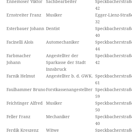
Ennemoser Viktor
Sachbearbeiter
Speckbacherstraß
42
Ernstreiter Franz
Musiker
Egger-Lienz-Straß
32
Esterbauer Johann
Dentist
Speckbacherstraß
40
Facinelli Alois
Automechaniker
Speckbacherstraß
44
Farbmacher
Angestellter der
Speckbacherstraß
Johann
Sparkasse der Stadt
42
Innsbruck
Farnik Helmut
Angestellter b. d. GWK.
Speckbacherstraß
61
Faulhammer Bruno
Forstkassenangestellter
Speckbacherstraß
59
Feichtinger Alfred
Musiker
Speckbacherstraß
50
Feller Franz
Mechaniker
Speckbacherstraß
40
Ferdik Kreszenz
Witwe
Speckbacherstraß