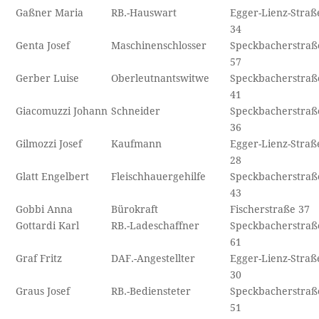
Gaßner Maria
RB.-Hauswart
Egger-Lienz-Straß
34
Genta Josef
Maschinenschlosser
Speckbacherstraß
57
Gerber Luise
Oberleutnantswitwe
Speckbacherstraß
41
Giacomuzzi Johann
Schneider
Speckbacherstraß
36
Gilmozzi Josef
Kaufmann
Egger-Lienz-Straß
28
Glatt Engelbert
Fleischhauergehilfe
Speckbacherstraß
43
Gobbi Anna
Bürokraft
Fischerstraße 37
Gottardi Karl
RB.-Ladeschaffner
Speckbacherstraß
61
Graf Fritz
DAF.-Angestellter
Egger-Lienz-Straß
30
Graus Josef
RB.-Bediensteter
Speckbacherstraß
51