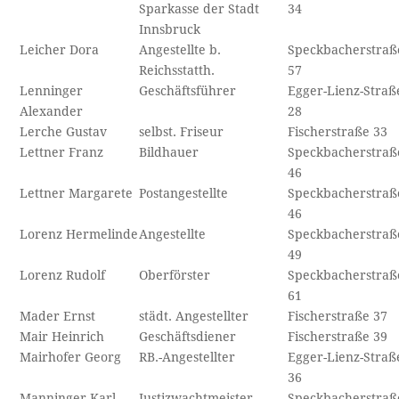
Sparkasse der Stadt
34
Innsbruck
Leicher Dora
Angestellte b.
Speckbacherstraß
Reichsstatth.
57
Lenninger
Geschäftsführer
Egger-Lienz-Straß
Alexander
28
Lerche Gustav
selbst. Friseur
Fischerstraße 33
Lettner Franz
Bildhauer
Speckbacherstraß
46
Lettner Margarete
Postangestellte
Speckbacherstraß
46
Lorenz Hermelinde
Angestellte
Speckbacherstraß
49
Lorenz Rudolf
Oberförster
Speckbacherstraß
61
Mader Ernst
städt. Angestellter
Fischerstraße 37
Mair Heinrich
Geschäftsdiener
Fischerstraße 39
Mairhofer Georg
RB.-Angestellter
Egger-Lienz-Straß
36
Manninger Karl
Justizwachtmeister
Speckbacherstraß