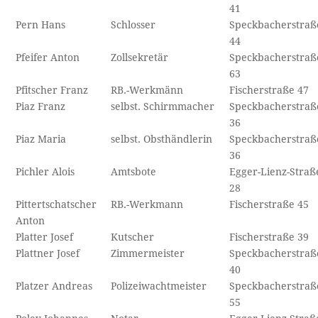
41
Pern Hans
Schlosser
Speckbacherstraß
44
Pfeifer Anton
Zollsekretär
Speckbacherstraß
63
Pfitscher Franz
RB.-Werkmänn
Fischerstraße 47
Piaz Franz
selbst. Schirmmacher
Speckbacherstraß
36
Piaz Maria
selbst. Obsthändlerin
Speckbacherstraß
36
Pichler Alois
Amtsbote
Egger-Lienz-Straß
28
Pittertschatscher
RB.-Werkmann
Fischerstraße 45
Anton
Platter Josef
Kutscher
Fischerstraße 39
Plattner Josef
Zimmermeister
Speckbacherstraß
40
Platzer Andreas
Polizeiwachtmeister
Speckbacherstraß
55