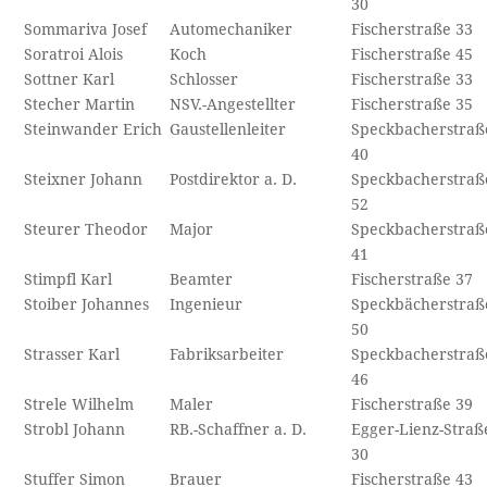
30
Sommariva Josef
Automechaniker
Fischerstraße 33
Soratroi Alois
Koch
Fischerstraße 45
Sottner Karl
Schlosser
Fischerstraße 33
Stecher Martin
NSV.-Angestellter
Fischerstraße 35
Steinwander Erich
Gaustellenleiter
Speckbacherstraß
40
Steixner Johann
Postdirektor a. D.
Speckbacherstraß
52
Steurer Theodor
Major
Speckbacherstraß
41
Stimpfl Karl
Beamter
Fischerstraße 37
Stoiber Johannes
Ingenieur
Speckbächerstraß
50
Strasser Karl
Fabriksarbeiter
Speckbacherstraß
46
Strele Wilhelm
Maler
Fischerstraße 39
Strobl Johann
RB.-Schaffner a. D.
Egger-Lienz-Straß
30
Stuffer Simon
Brauer
Fischerstraße 43