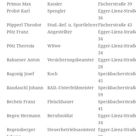
Primus Max
Kassier
Fischerstraße 39
Probst Karl
Spengler
Egger-Lienz-Straß
36
Pöpperl Theodor
Stud.-Ref. u. Sportlehrer
Fischerstraße 43
Pötz Franz
Angestellter
Egger-Lienz-Straß
34
Pötz Theresia
Witwe
Egger-Lienz-Straß
34
Rabanser Anton
Versicherungsbeamter
Egger-Lienz-Straß
28
Ragonig Josef
Koch
Speckbacherstraß
45
Raudaschl Johann
RAD.-Unterfeldmeister
Speckbacherstraß
59
Recheis Franz
Fleischhauer
Speckbacherstraß
41
Regen Hermann
Berufssoldat
Egger-Lienz-Straß
34
Regensberger
Steuerbetriebsassistent
Egger-Lienz-Straß