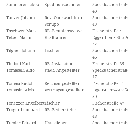
Summerer Jakob
Speditionsbeamter
Speckbacherstraß
43
Tanzer Johann
Rev.-Oberwachtm. d.
Speckbacherstraß
Schupo
43
Taschwer Maria
RB.-Beamtenswitwe
Fischerstraße 41
Telser Martin
Kraftfahrer
Egger-Lienz-Straß
32
Tilgner Johann
Tischler
Speckbacherstraß
46
Timioni Karl
RB.-Installateur
Fischerstraße 35
Tomaselli Aldo
städt. Angestellter
Speckbacherstraß
47
Tomasi Rudolf
Reichsangestellter
Fischerstraße 41
Tomasini Alois
Vertragsangestellter
Egger-Lienz-Straß
30
Tonezzer Engelbert
Tischler
Fischerstraße 47
Troger Leonhard
RB.-Bediensteter
Speckbacherstraß
48
Tumler Eduard
Hausdiener
Speckbacherstraß