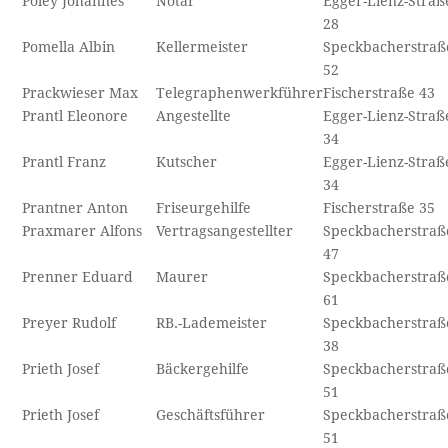
Poley Johannes
Notar
Egger-Lienz-Straß
28
Pomella Albin
Kellermeister
Speckbacherstraß
52
Prackwieser Max
Telegraphenwerkführer
Fischerstraße 43
Prantl Eleonore
Angestellte
Egger-Lienz-Straß
34
Prantl Franz
Kutscher
Egger-Lienz-Straß
34
Prantner Anton
Friseurgehilfe
Fischerstraße 35
Praxmarer Alfons
Vertragsangestellter
Speckbacherstraß
47
Prenner Eduard
Maurer
Speckbacherstraß
61
Preyer Rudolf
RB.-Lademeister
Speckbacherstraß
38
Prieth Josef
Bäckergehilfe
Speckbacherstraß
51
Prieth Josef
Geschäftsführer
Speckbacherstraß
51