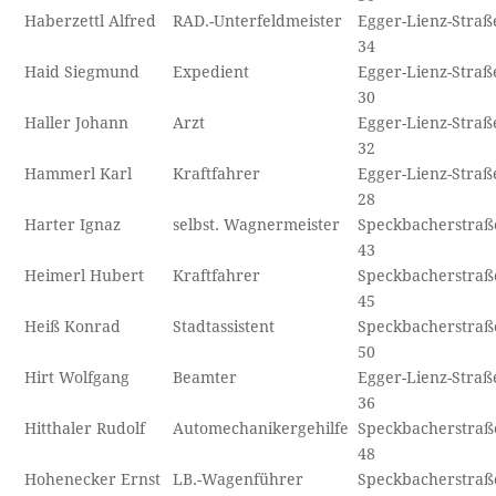
Haberzettl Alfred
RAD.-Unterfeldmeister
Egger-Lienz-Straß
34
Haid Siegmund
Expedient
Egger-Lienz-Straß
30
Haller Johann
Arzt
Egger-Lienz-Straß
32
Hammerl Karl
Kraftfahrer
Egger-Lienz-Straß
28
Harter Ignaz
selbst. Wagnermeister
Speckbacherstraß
43
Heimerl Hubert
Kraftfahrer
Speckbacherstraß
45
Heiß Konrad
Stadtassistent
Speckbacherstraß
50
Hirt Wolfgang
Beamter
Egger-Lienz-Straß
36
Hitthaler Rudolf
Automechanikergehilfe
Speckbacherstraß
48
Hohenecker Ernst
LB.-Wagenführer
Speckbacherstraß