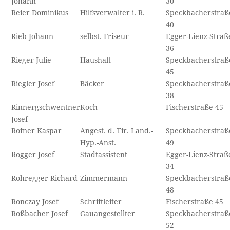
Johann
30
Reier Dominikus
Hilfsverwalter i. R.
Speckbacherstraß
40
Rieb Johann
selbst. Friseur
Egger-Lienz-Straß
36
Rieger Julie
Haushalt
Speckbacherstraß
45
Riegler Josef
Bäcker
Speckbacherstraß
38
Rinnergschwentner
Koch
Fischerstraße 45
Josef
Rofner Kaspar
Angest. d. Tir. Land.-
Speckbacherstraß
Hyp.-Anst.
49
Rogger Josef
Stadtassistent
Egger-Lienz-Straß
34
Rohregger Richard
Zimmermann
Speckbacherstraß
48
Ronczay Josef
Schriftleiter
Fischerstraße 45
Roßbacher Josef
Gauangestellter
Speckbacherstraß
52