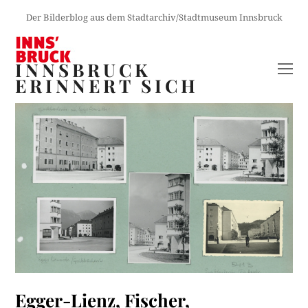
Der Bilderblog aus dem Stadtarchiv/Stadtmuseum Innsbruck
INNSBRUCK
O
ERINNERT SICH
M
M
Egger-Lienz, Fischer,