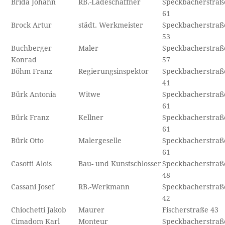
Brida Johann
RB.-Ladeschaffner
Speckbacherstraß
61
Brock Artur
städt. Werkmeister
Speckbacherstraß
53
Buchberger
Maler
Speckbacherstraß
Konrad
57
Böhm Franz
Regierungsinspektor
Speckbacherstraß
41
Bürk Antonia
Witwe
Speckbacherstraß
61
Bürk Franz
Kellner
Speckbacherstraß
61
Bürk Otto
Malergeselle
Speckbacherstraß
61
Casotti Alois
Bau- und Kunstschlosser
Speckbacherstraß
48
Cassani Josef
RB.-Werkmann
Speckbacherstraß
42
Chiochetti Jakob
Maurer
Fischerstraße 43
Cimadom Karl
Monteur
Speckbacherstraß