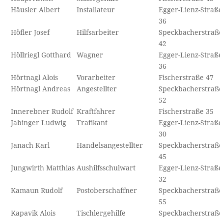
Häusler Albert
Installateur
Egger-Lienz-Straß
36
Höfler Josef
Hilfsarbeiter
Speckbacherstraß
42
Höllriegl Gotthard
Wagner
Egger-Lienz-Straß
36
Hörtnagl Alois
Vorarbeiter
Fischerstraße 47
Hörtnagl Andreas
Angestellter
Speckbacherstraß
52
Innerebner Rudolf
Kraftfahrer
Fischerstraße 35
Jabinger Ludwig
Trafikant
Egger-Lienz-Straß
30
Janach Karl
Handelsangestellter
Speckbacherstraß
45
Jungwirth Matthias
Aushilfsschulwart
Egger-Lienz-Straß
32
Kamaun Rudolf
Postoberschaffner
Speckbacherstraß
55
Kapavik Alois
Tischlergehilfe
Speckbacherstraß