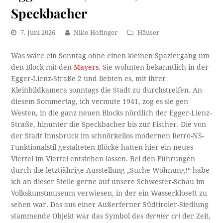
Speckbacher
7. Juni 2026
Niko Hofinger
Häuser
Was wäre ein Sonntag ohne einen kleinen Spaziergang um
den Block mit den
Mayers
. Sie wohnten bekanntlich in der
Egger-Lienz-Straße 2 und liebten es, mit ihrer
Kleinbildkamera sonntags die Stadt zu durchstreifen. An
diesem Sommertag, ich vermute 1941, zog es sie gen
Westen, in die ganz neuen Blocks nördlich der Egger-Lienz-
Straße, hinunter die Speckbacher bis zur Fischer. Die von
der Stadt Innsbruck im schnörkellos modernen Retro-NS-
Funktionalstil gestalteten Blöcke hatten hier ein neues
Viertel im Viertel entstehen lassen. Bei den Führungen
durch die letztjährige Ausstellung „Suche Wohnung!“ habe
ich an dieser Stelle gerne auf unsere Schwester-Schau im
Volkskunstmuseum verwiesen, in der ein Wasserklosett zu
sehen war. Das aus einer Außerferner Südtiroler-Siedlung
stammende Objekt war das Symbol des
dernier cri
der Zeit,