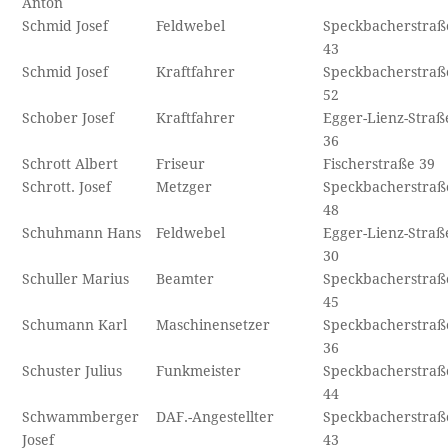
Anton
Schmid Josef
Feldwebel
Speckbacherstraß
43
Schmid Josef
Kraftfahrer
Speckbacherstraß
52
Schober Josef
Kraftfahrer
Egger-Lienz-Straß
36
Schrott Albert
Friseur
Fischerstraße 39
Schrott. Josef
Metzger
Speckbacherstraß
48
Schuhmann Hans
Feldwebel
Egger-Lienz-Straß
30
Schuller Marius
Beamter
Speckbacherstraß
45
Schumann Karl
Maschinensetzer
Speckbacherstraß
36
Schuster Julius
Funkmeister
Speckbacherstraß
44
Schwammberger
DAF.-Angestellter
Speckbacherstraß
Josef
43