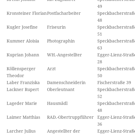
49
Kronsteiner Florian
Postfacharbeiter
Speckbacherstraß
48
Kugler Josefine
Friseurin
Speckbacherstraß
51
Kummer Aloisia
Photographin
Speckbacherstraß
63
Kuprian Johann
WH.-Angestellter
Egger-Lienz-Straß
28
Köllensperger
Arzt
Speckbacherstraß
Theodor
50
Laber Franziska
Damenschneiderin
Fischerstraße 39
Lackner Rupert
Oberleutnant
Speckbacherstraß
52
Lageder Marie
Hausmädl
Speckbacherstraß
48
Laimer Matthias
RAD.-Obertruppführer
Egger-Lienz-Straß
36
Larcher Julius
Angestellter der
Egger-Lienz-Straß