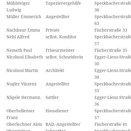
Mühlsteiger
Tapezierergehilfe
Speckbacherstraß
Ludwig
38
Müller Emmerich
Angestellter
Speckbacherstraß
63
Nachbaur Emma
Private
Fischerstraße 33
Nebl Alfred
selbst. Konditor
Speckbacherstraß
57
Nemeth Paul
Friseurmeister
Fischerstraße 35
Nicolussi Elisabeth
selbst. Schneiderin
Egger-Lienz-Straß
30
Nicolussi Martin
Architekt
Egger-Lienz-Straß
30
Nogler Vinzenz
Angestellter
Speckbacherstraß
55
Nägele Hermann
Sattler
Egger-Lienz-Straß
36
Oberhollenser
Hausdiener
Speckbacherstraß
Franz
57
Oberlechner Alois
RAD.-Angestellter
Fischerstraße 41