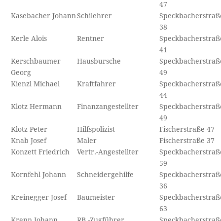
47
Kasebacher Johann
Schilehrer
Speckbacherstraß
38
Kerle Alois
Rentner
Speckbacherstraß
41
Kerschbaumer
Hausbursche
Speckbacherstraß
Georg
49
Kienzl Michael
Kraftfahrer
Speckbacherstraß
44
Klotz Hermann
Finanzangestellter
Speckbacherstraß
49
Klotz Peter
Hilfspolizist
Fischerstraße 47
Knab Josef
Maler
Fischerstraße 37
Konzett Friedrich
Vertr.-Angestellter
Speckbacherstraß
59
Kornfehl Johann
Schneidergehilfe
Speckbacherstraß
36
Kreinegger Josef
Baumeister
Speckbacherstraß
63
Krenn Johann
RB.-Zugführer
Speckbacherstraß