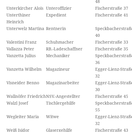
48
Unterkircher Alois
Unteroffizier
Fischerstraße 37
Unterthiner
Expedient
Fischerstraße 41
Heinrich
Unterwelz Martina
Rentnerin
Speckbacherstraß
40
Valentini Franz
Schuhmacher
Fischerstraße 33
Vallazza Peter
RB.-Ladeschaffner
Fischerstraße 35
Vanzetta Julius
Mechaniker
Speckbacherstraß
36
Vanzetta Wilhelm
Magazineur
Egger-Lienz-Straß
32
Visneider Benno
Magazinarbeiter
Egger-Lienz-Straß
30
Wallnöfer Friedrich
NSV.-Angestellter
Fischerstraße 45
Walzl Josef
Tischlergehilfe
Speckbacherstraß
55
Wegleiter Maria
Witwe
Egger-Lienz-Straß
32
Weiß Isidor
Glasergehilfe
Fischerstraße 43