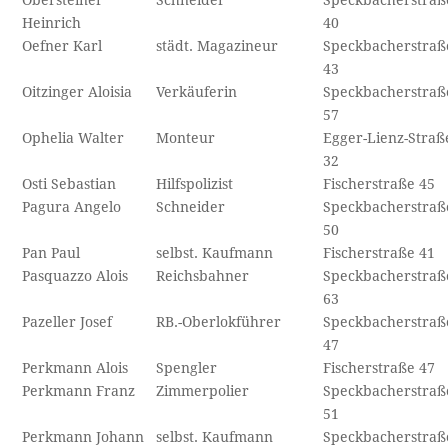
Obersteiner
Schneider
Speckbacherstraß
Heinrich
40
Oefner Karl
städt. Magazineur
Speckbacherstraß
43
Oitzinger Aloisia
Verkäuferin
Speckbacherstraß
57
Ophelia Walter
Monteur
Egger-Lienz-Straß
32
Osti Sebastian
Hilfspolizist
Fischerstraße 45
Pagura Angelo
Schneider
Speckbacherstraß
50
Pan Paul
selbst. Kaufmann
Fischerstraße 41
Pasquazzo Alois
Reichsbahner
Speckbacherstraß
63
Pazeller Josef
RB.-Oberlokführer
Speckbacherstraß
47
Perkmann Alois
Spengler
Fischerstraße 47
Perkmann Franz
Zimmerpolier
Speckbacherstraß
51
Perkmann Johann
selbst. Kaufmann
Speckbacherstraß