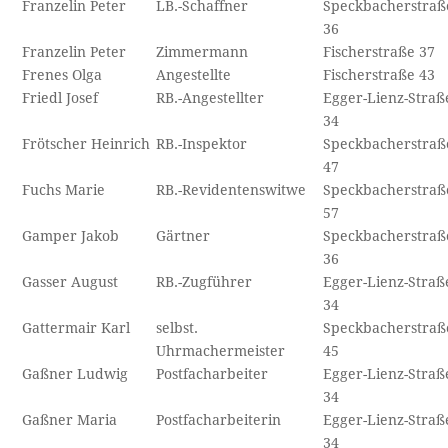
Franzelin Peter
LB.-Schaffner
Speckbacherstraß
36
Franzelin Peter
Zimmermann
Fischerstraße 37
Frenes Olga
Angestellte
Fischerstraße 43
Friedl Josef
RB.-Angestellter
Egger-Lienz-Straß
34
Frötscher Heinrich
RB.-Inspektor
Speckbacherstraß
47
Fuchs Marie
RB.-Revidentenswitwe
Speckbacherstraß
57
Gamper Jakob
Gärtner
Speckbacherstraß
36
Gasser August
RB.-Zugführer
Egger-Lienz-Straß
34
Gattermair Karl
selbst.
Speckbacherstraß
Uhrmachermeister
45
Gaßner Ludwig
Postfacharbeiter
Egger-Lienz-Straß
34
Gaßner Maria
Postfacharbeiterin
Egger-Lienz-Straß
34