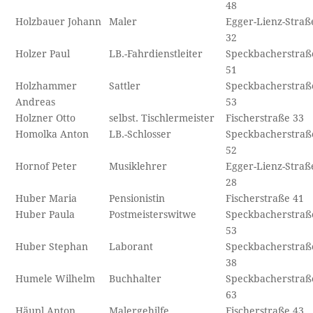
48
Holzbauer Johann
Maler
Egger-Lienz-Straß
32
Holzer Paul
LB.-Fahrdienstleiter
Speckbacherstraß
51
Holzhammer
Sattler
Speckbacherstraß
Andreas
53
Holzner Otto
selbst. Tischlermeister
Fischerstraße 33
Homolka Anton
LB.-Schlosser
Speckbacherstraß
52
Hornof Peter
Musiklehrer
Egger-Lienz-Straß
28
Huber Maria
Pensionistin
Fischerstraße 41
Huber Paula
Postmeisterswitwe
Speckbacherstraß
53
Huber Stephan
Laborant
Speckbacherstraß
38
Humele Wilhelm
Buchhalter
Speckbacherstraß
63
Häupl Anton
Malergehilfe
Fischerstraße 43