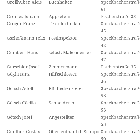
Greilhuber Alois
Buchhalter
Speckbacherstraß
61
Gremes Johann
Appreteur
Fischerstraße 35
Gröger Franz
Textiltechniker
Speckbacherstraß
45
Gschoßmann Felix
Postinspektor
Speckbacherstraß
42
Gumbert Hans
selbst. Malermeister
Speckbacherstraß
47
Gurschler Josef
Zimmermann
Fischerstraße 35
Gögl Franz
Hilfsschlosser
Speckbacherstraß
36
Götsch Adolf
RB.-Bediensteter
Speckbacherstraß
53
Götsch Cäcilia
Schneiderin
Speckbacherstraß
53
Götsch Josef
Angestellter
Speckbacherstraß
53
Günther Gustav
Oberleutnant d. Schupo
Speckbacherstraß
50