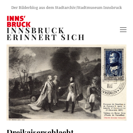
Der Bilderblog aus dem Stadtarchiv/Stadtmuseum Innsbruck
INNSBRUCK
O
ERINNERT SICH
M
M
Dreikaiserschlacht