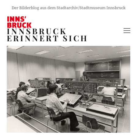
Der Bilderblog aus dem Stadtarchiv/Stadtmuseum Innsbruck
INNSBRUCK
O
ERINNERT SICH
M
M