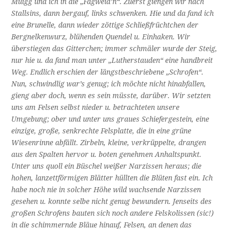
Muigg und ich in die „Fagweid’n“. Zuerst giengen wir nach
Stallsins, dann bergauf, links schwenken. Hie und da fand ich
eine Brunelle, dann wieder zöttige Schließfrüchtchen der
Bergnelkenwurz, blühenden Quendel u. Einhaken. Wir
überstiegen das Gitterchen; immer schmäler wurde der Steig,
nur hie u. da fand man unter „Lutherstauden“ eine handbreit
Weg. Endlich erschien der längstbeschriebene „Schrofen“.
Nun, schwindlig war’s genug; ich möchte nicht hinabfallen,
gieng aber doch, wenn es sein müsste, darüber. Wir setzten
uns am Felsen selbst nieder u. betrachteten unsere
Umgebung; ober und unter uns graues Schiefergestein, eine
einzige, große, senkrechte Felsplatte, die in eine grüne
Wiesenrinne abfällt. Zirbeln, kleine, verkrüppelte, drangen
aus den Spalten hervor u. boten genehmen Anhaltspunkt.
Unter uns quoll ein Büschel weißer Narzissen heraus; die
hohen, lanzettförmigen Blätter hüllten die Blüten fast ein. Ich
habe noch nie in solcher Höhe wild wachsende Narzissen
gesehen u. konnte selbe nicht genug bewundern. Jenseits des
großen Schrofens bauten sich noch andere Felskolissen (sic!)
in die schimmernde Bläue hinauf, Felsen, an denen das