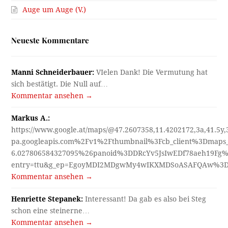
Auge um Auge (V.)
Neueste Kommentare
Manni Schneiderbauer:
VIelen Dank! Die Vermutung hat
sich bestätigt. Die Null auf…
Kommentar ansehen →
Markus A.:
https://www.google.at/maps/@47.2607358,11.4202172,3a,41.5y
pa.googleapis.com%2Fv1%2Fthumbnail%3Fcb_client%3Dmap
6.027806584327095%26panoid%3DDRcYv5JsIwEDf78aeh19Fg%
entry=ttu&g_ep=EgoyMDI2MDgwMy4wIKXMDSoASAFQAw%3
Kommentar ansehen →
Henriette Stepanek:
Interessant! Da gab es also bei Steg
schon eine steinerne…
Kommentar ansehen →