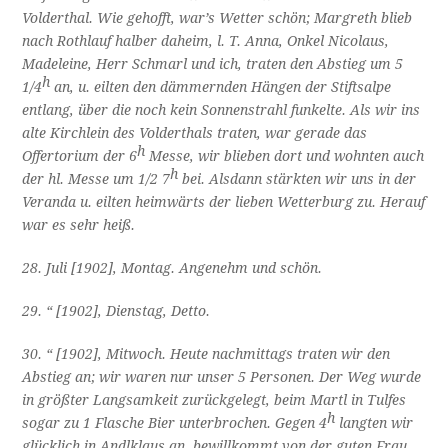
Volderthal. Wie gehofft, war’s Wetter schön; Margreth blieb
nach Rothlauf halber daheim, l. T. Anna, Onkel Nicolaus,
Madeleine, Herr Schmarl und ich, traten den Abstieg um 5
h
1/4
an, u. eilten den dämmernden Hängen der Stiftsalpe
entlang, über die noch kein Sonnenstrahl funkelte. Als wir ins
alte Kirchlein des Volderthals traten, war gerade das
h
Offertorium der 6
Messe, wir blieben dort und wohnten auch
h
der hl. Messe um 1/2 7
bei. Alsdann stärkten wir uns in der
Veranda u. eilten heimwärts der lieben Wetterburg zu. Herauf
war es sehr heiß.
28. Juli [1902], Montag. Angenehm und schön.
29. “ [1902], Dienstag, Detto.
30. “ [1902], Mitwoch. Heute nachmittags traten wir den
Abstieg an; wir waren nur unser 5 Personen. Der Weg wurde
in größter Langsamkeit zurückgelegt, beim Martl in Tulfes
h
sogar zu 1 Flasche Bier unterbrochen. Gegen 4
langten wir
glücklich in Andlklaus an, bewillkommt von der guten Frau