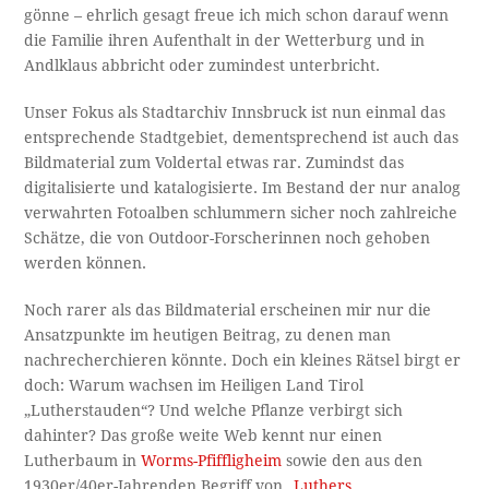
gönne – ehrlich gesagt freue ich mich schon darauf wenn
die Familie ihren Aufenthalt in der Wetterburg und in
Andlklaus abbricht oder zumindest unterbricht.
Unser Fokus als Stadtarchiv Innsbruck ist nun einmal das
entsprechende Stadtgebiet, dementsprechend ist auch das
Bildmaterial zum Voldertal etwas rar. Zumindst das
digitalisierte und katalogisierte. Im Bestand der nur analog
verwahrten Fotoalben schlummern sicher noch zahlreiche
Schätze, die von Outdoor-Forscherinnen noch gehoben
werden können.
Noch rarer als das Bildmaterial erscheinen mir nur die
Ansatzpunkte im heutigen Beitrag, zu denen man
nachrecherchieren könnte. Doch ein kleines Rätsel birgt er
doch: Warum wachsen im Heiligen Land Tirol
„Lutherstauden“? Und welche Pflanze verbirgt sich
dahinter? Das große weite Web kennt nur einen
Lutherbaum in
Worms-Pfiffligheim
sowie den aus den
1930er/40er-Jahrenden Begriff von „
Luthers