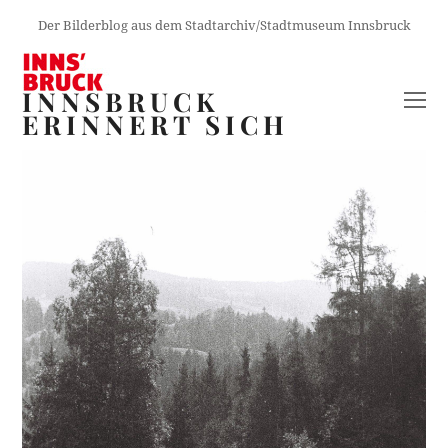
Der Bilderblog aus dem Stadtarchiv/Stadtmuseum Innsbruck
INNSBRUCK
O
ERINNERT SICH
M
M