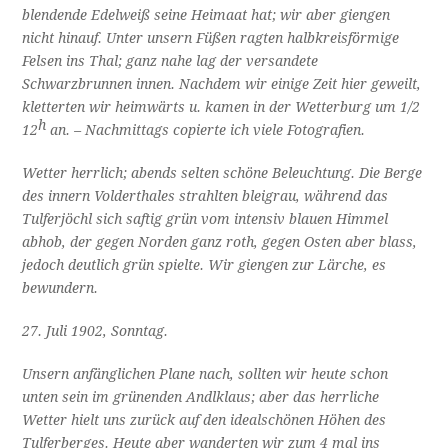
blendende Edelweiß seine Heimaat hat; wir aber giengen
nicht hinauf. Unter unsern Füßen ragten halbkreisförmige
Felsen ins Thal; ganz nahe lag der versandete
Schwarzbrunnen innen. Nachdem wir einige Zeit hier geweilt,
kletterten wir heimwärts u. kamen in der Wetterburg um 1/2
h
12
an. – Nachmittags copierte ich viele Fotografien.
Wetter herrlich; abends selten schöne Beleuchtung. Die Berge
des innern Volderthales strahlten bleigrau, während das
Tulferjöchl sich saftig grün vom intensiv blauen Himmel
abhob, der gegen Norden ganz roth, gegen Osten aber blass,
jedoch deutlich grün spielte. Wir giengen zur Lärche, es
bewundern.
27. Juli 1902, Sonntag.
Unsern anfänglichen Plane nach, sollten wir heute schon
unten sein im grünenden Andlklaus; aber das herrliche
Wetter hielt uns zurück auf den idealschönen Höhen des
Tulferberges. Heute aber wanderten wir zum 4 mal ins