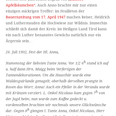
Apfelbäumchen“
. Auch Anno brachte mir nur einen
einzigen mickrigen Treffer: im Feuilleton der
Bauernzeitung vom 17. April 1947
machen Reiser, Heidrich
und Lutherstauden die Hochwiese zur Wildnis. Immerhin
schließt sich damit der Kreis: im Heiligen Land Tirol kann
ein nach Luther benanntes Gewächs natürlich nur ein
Ärgernis sein…
26. Juli 1902, Fest der Hl. Anna,
h
Namenstag der liebsten Tante Anna. Vor 1/2 6
stand ich auf
u. half dann Hrn. Muigg beim Verfertigen der
Tannendekorationen. Um die Hausthür wurde eine
Waldesguirlande genagelt; oberhalb derselben prangte in
Rosen das Wort: Anna! Auch ein Pfeiler in der Veranda wurde
h
mit Kränzen verziert. L. Onkel Nicolaus kam gegen 7
von
der Jagd heim; nun wurde zum Kaffee gedeckt u.
vordenselben brachten wir nochmals unsere Glückwünsche
h
dar. Gegen 8
giengen l. Tante Anna, Onkel Nicolaus, Herr