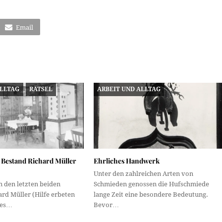
Email
ALLTAG
RÄTSEL
ARBEIT UND ALLTAG
– Bestand Richard Müller
Ehrliches Handwerk
Unter den zahlreichen Arten von
n den letzten beiden
Schmieden genossen die Hufschmiede
ard Müller (Hilfe erbeten
lange Zeit eine besondere Bedeutung.
ines…
Bevor…