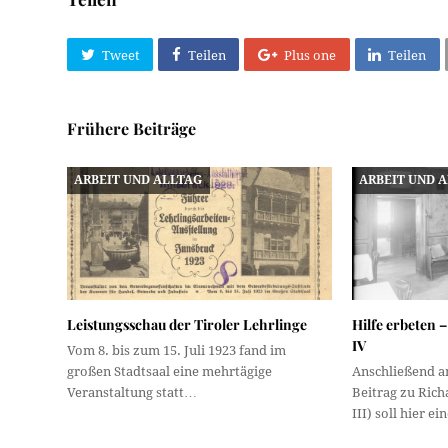
Tweet
Teilen
Plus one
Teilen
Frühere Beiträge
ARBEIT UND ALLTAG
ARBEIT UND 
Leistungsschau der Tiroler Lehrlinge
Hilfe erbeten 
IV
Vom 8. bis zum 15. Juli 1923 fand im
großen Stadtsaal eine mehrtägige
Anschließend a
Veranstaltung statt…
Beitrag zu Rich
III) soll hier e