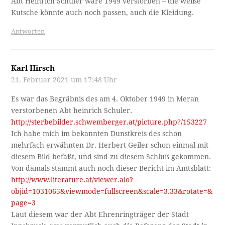
Abt Heinrich Schuler wäre 1949 verstorben – die weiße
Kutsche könnte auch noch passen, auch die Kleidung.
Antworten
Karl Hirsch
21. Februar 2021 um 17:48 Uhr
Es war das Begräbnis des am 4. Oktober 1949 in Meran
verstorbenen Abt heinrich Schuler.
http://sterbebilder.schwemberger.at/picture.php?/153227
Ich habe mich im bekannten Dunstkreis des schon
mehrfach erwähnten Dr. Herbert Geiler schon einmal mit
diesem Bild befaßt, und sind zu diesem Schluß gekommen.
Von damals stammt auch noch dieser Bericht im Amtsblatt:
http://www.literature.at/viewer.alo?
objid=1031065&viewmode=fullscreen&scale=3.33&rotate=&
page=3
Laut diesem war der Abt Ehrenringträger der Stadt