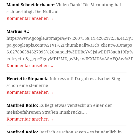
Manni Schneiderbauer:
VIelen Dank! Die Vermutung hat
sich bestätigt. Die Null auf…
Kommentar ansehen →
Markus A.:
https://www.google.at/maps/@47.2607358,11.4202172,3a,41.5y
pa.googleapis.com%2Fv1%2Fthumbnail%3Fcb_client%3Dmap
6.027806584327095%26panoid%3DDRcYv5JsIwEDf78aeh19Fg%
entry=ttu&g_ep=EgoyMDI2MDgwMy4wIKXMDSoASAFQAw%3
Kommentar ansehen →
Henriette Stepanek:
Interessant! Da gab es also bei Steg
schon eine steinerne…
Kommentar ansehen →
Manfred Roilo:
Es liegt etwas versteckt an einer der
meistbefahrenen Straßen Innsbrucks,…
Kommentar ansehen →
Manfred Roilo:
Darf ich es schon sagen - es ist nämlich in…