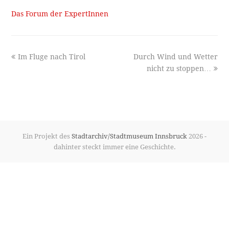
Das Forum der ExpertInnen
previous
next
Im Fluge nach Tirol
Durch Wind und Wetter
post:
post:
nicht zu stoppen…
Ein Projekt des
Stadtarchiv/Stadtmuseum Innsbruck
2026 -
dahinter steckt immer eine Geschichte.