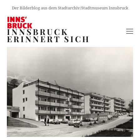
Der Bilderblog aus dem Stadtarchiv/Stadtmuseum Innsbruck
INNSBRUCK
O
ERINNERT SICH
M
M