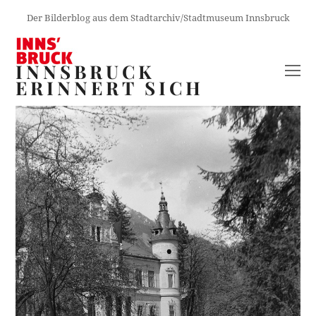
Der Bilderblog aus dem Stadtarchiv/Stadtmuseum Innsbruck
INNSBRUCK
O
ERINNERT SICH
M
M