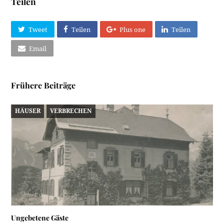
Teilen
Tweet
Teilen
Plus one
Teilen
Email
Frühere Beiträge
HÄUSER
VERBRECHEN
Ungebetene Gäste