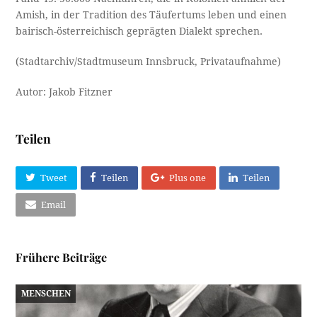
Amish, in der Tradition des Täufertums leben und einen
bairisch-österreichisch geprägten Dialekt sprechen.
(Stadtarchiv/Stadtmuseum Innsbruck, Privataufnahme)
Autor: Jakob Fitzner
Teilen
Tweet
Teilen
Plus one
Teilen
Email
Frühere Beiträge
MENSCHEN