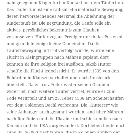
nahegelegenen Klagenfurt in Kontakt mit dem Täufertum.
Das Täufertum ist eine radikalreformatorische Bewegung,
deren hervorstechendes Merkmal die Ablehnung der
Kindertaufe ist. Die Begründung, die Taufe solle ein
aktives, persönliches Bekenntnis zum Glauben
voraussetzen. Hutter zog als Prediger durch das Pustertal
und gründete einige kleine Gemeinden. Da die
Täuferbewegung in Tirol verfolgt wurde, wurde eine
Flucht in Kleingruppen nach Mähren geplant, dort
konnten sie ihre Religion frei ausüben. Jakob Hutter
schaffte die Flucht jedoch nicht. Er wurde 1535 von den
Behörden in Klausen verhaftet und nach Innsbruck
überstellt. Da er trotz Folter weder seinen Glauben
widerrief, noch weitere Täufer verriet, wurde er zum
Tode verurteilt und am 25. Feber 1536 am Scheiterhaufen
vor dem Goldenen Dachl verbrannt. Die „Hutterer“ wie
seine Anhänger auch genannt wurden, sind über Mähren
nach Rumänien und die Ukraine und schlussendlich nach
Kanada und die USA ausgewandert. Dort leben heute noch
rund 45.-50.000 Nachfahren, die in Kolonien ähnlich der