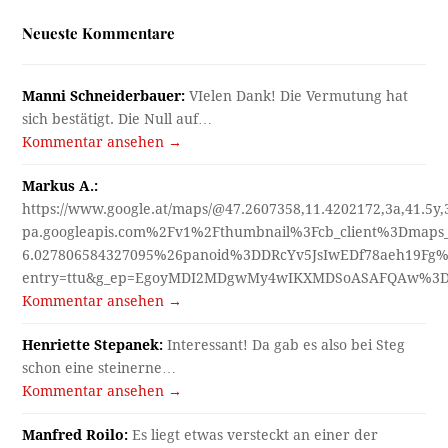
Neueste Kommentare
Manni Schneiderbauer:
VIelen Dank! Die Vermutung hat
sich bestätigt. Die Null auf…
Kommentar ansehen →
Markus A.:
https://www.google.at/maps/@47.2607358,11.4202172,3a,41.5y
pa.googleapis.com%2Fv1%2Fthumbnail%3Fcb_client%3Dmap
6.027806584327095%26panoid%3DDRcYv5JsIwEDf78aeh19Fg%
entry=ttu&g_ep=EgoyMDI2MDgwMy4wIKXMDSoASAFQAw%3
Kommentar ansehen →
Henriette Stepanek:
Interessant! Da gab es also bei Steg
schon eine steinerne…
Kommentar ansehen →
Manfred Roilo:
Es liegt etwas versteckt an einer der